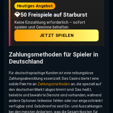
Heutiges Angebot
💎
50 Freispiele auf Starburst
Keine Einzahlung erforderlich – sofort
spielen und Gewinne behalten.
JETZT SPIELEN
Zahlungsmethoden für Spieler in
Deutschland
Für deutschsprachige Kunden ist eine reibungslose
Zahlungsabwicklung essenziell. Das Casino bietet eine
solide Palette an
Zahlungsmethoden
an, die speziell auf
den deutschen Markt abgestimmt sind. Das heißt,
beliebte und bewährte Dienste sind vorhanden, während
andere Optionen teilweise fehlen oder nur eingeschränkt
verfügbar sind. Gebührenfrei sind Ein- und Auszahlungen
bei den meisten Anbietern, was die Gesamtkosten für