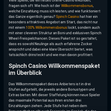
Viele Spieler, die ein neues Online-Casino erkunden,
fragen sich oft: Wie hoch ist der
Willkommensbonus
,
welche Einzahlung muss ich leisten, und wie funktioniert
das Ganze eigentlich genau?
Spinch Casino
hat hier ein
besonders attraktives Angebot am Start, das nicht nur
mit einem
100% Willkommensbonus
lockt, sondern auch
mit einer cleveren Struktur an Boni und exklusiven Spinch
Wheel-Freispielchancen. Dieses Paket ist so gestaltet,
dass es sowohl Neulinge als auch erfahrene Zocker
anspricht und dabei eine klare Übersicht bietet, was
tatsächlich drinsteckt und wie man davon profitiert.
Spinch Casino Willkommenspaket
im Überblick
Das Willkommenspaket dieses Anbieters ist in drei
Stufen aufgeteilt, die jeweils andere Bonustypen und
Extras bieten. Mit dieser Staffelung können neue Spieler
das maximale Potential aus ihren ersten drei
Einzahlungen ziehen. Jede Stufe hat neben dem