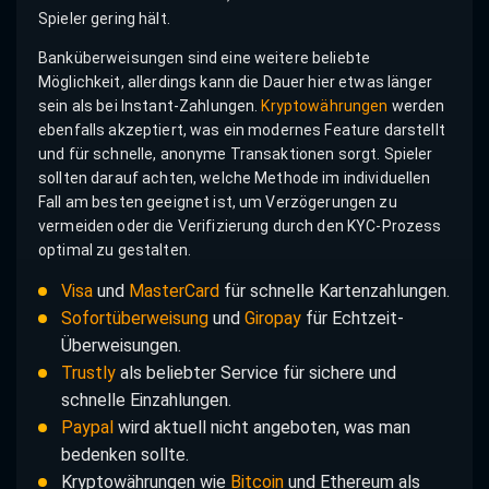
Spieler gering hält.
Banküberweisungen sind eine weitere beliebte
Möglichkeit, allerdings kann die Dauer hier etwas länger
sein als bei Instant-Zahlungen.
Kryptowährungen
werden
ebenfalls akzeptiert, was ein modernes Feature darstellt
und für schnelle, anonyme Transaktionen sorgt. Spieler
sollten darauf achten, welche Methode im individuellen
Fall am besten geeignet ist, um Verzögerungen zu
vermeiden oder die Verifizierung durch den KYC-Prozess
optimal zu gestalten.
Visa
und
MasterCard
für schnelle Kartenzahlungen.
Sofortüberweisung
und
Giropay
für Echtzeit-
Überweisungen.
Trustly
als beliebter Service für sichere und
schnelle Einzahlungen.
Paypal
wird aktuell nicht angeboten, was man
bedenken sollte.
Kryptowährungen wie
Bitcoin
und Ethereum als