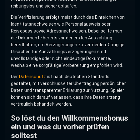
reibungslos und sicher ablaufen.
Die Verifizierung erfolgt meist durch das Einreichen von
Identitätsnachweisen wie Personalausweis oder
Reisepass sowie Adressnachweisen. Dabei sollte man
die Dokumente bereits vor der ersten Auszahlung
bereithalten, um Verzögerungen zu vermeiden. Gängige
Ursachen für Auszahlungsverzögerungen sind
unvollständige oder nicht eindeutige Dokumente,
weshalb eine sorgfältige Vorbereitung empfohlen wird.
Der
Datenschutz
ist nach deutschen Standards
gestaltet, mit verschlüsselter Übertragung persönlicher
Daten und transparenter Erklärung zur Nutzung. Spieler
können sich darauf verlassen, dass ihre Daten streng
vertraulich behandelt werden.
So löst du den Willkommensbonus
ein und was du vorher prüfen
solltest