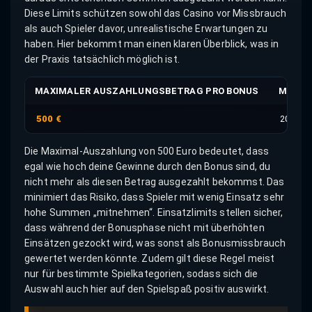
Diese Limits schützen sowohl das Casino vor Missbrauch
als auch Spieler davor, unrealistische Erwartungen zu
haben. Hier bekommt man einen klaren Überblick, was in
der Praxis tatsächlich möglich ist.
MAXIMALER AUSZAHLUNGSBETRAG PRO BONUS
MINDE
500 €
20 €
Die Maximal-Auszahlung von 500 Euro bedeutet, dass
egal wie hoch deine Gewinne durch den Bonus sind, du
nicht mehr als diesen Betrag ausgezahlt bekommst. Das
minimiert das Risiko, dass Spieler mit wenig Einsatz sehr
hohe Summen „mitnehmen“. Einsatzlimits stellen sicher,
dass während der Bonusphase nicht mit überhöhten
Einsätzen gezockt wird, was sonst als Bonusmissbrauch
gewertet werden könnte. Zudem gilt diese Regel meist
nur für bestimmte Spielkategorien, sodass sich die
Auswahl auch hier auf den Spielspaß positiv auswirkt.