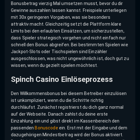
Bonusbetrag vierzig Mal umsetzen musst, bevor du dir
Gewinne auszahlen lassen kannst. Freispiele unterliegen
mit 30x geringeren Vorgaben, was sie besonders
attraktiv macht. Gleichzeitig setzt die Plattform klare
Limits bei den erlaubten Einsätzen, um sicherzustellen,
dass Spieler strategisch vorgehen und nicht einfach nur
schnell den Bonus abgreifen. Bei bestimmten Spielen wie
Jackpot-Slots oder Tischspielen sind Einzähler
ausgeschlossen, was nicht ungewöhnlich ist, doch gut zu
wissen, wenn du gezielt spielen möchtest.
Spinch Casino Einlöseprozess
Den Willkommensbonus bei diesem Betreiber einzulösen
ist unkompliziert, wenn du die Schritte richtig
durchläufst. Zunächst registrierst du dich ganz normal
auf der Webseite. Danach zahlst du deine erste
Einzahlung ein und gibst direkt im Kassenbereich den
passenden
Bonuscode
ein. Erst mit der Eingabe und dem
dazugehörigen Mindestbetrag wird der Bonus aktiviert.