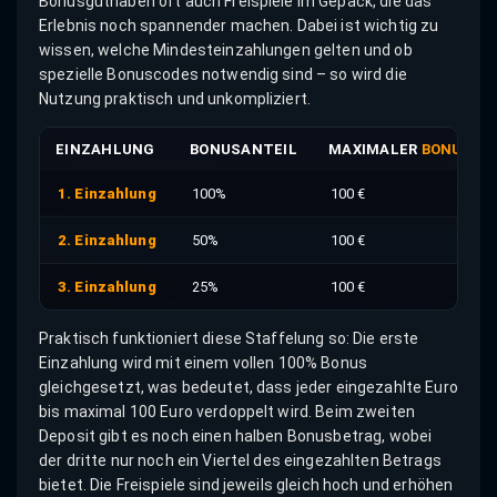
Bonusguthaben oft auch Freispiele im Gepäck, die das
Erlebnis noch spannender machen. Dabei ist wichtig zu
wissen, welche Mindesteinzahlungen gelten und ob
spezielle Bonuscodes notwendig sind – so wird die
Nutzung praktisch und unkompliziert.
EINZAHLUNG
BONUSANTEIL
MAXIMALER
BONUS
1. Einzahlung
100%
100 €
2. Einzahlung
50%
100 €
3. Einzahlung
25%
100 €
Praktisch funktioniert diese Staffelung so: Die erste
Einzahlung wird mit einem vollen 100% Bonus
gleichgesetzt, was bedeutet, dass jeder eingezahlte Euro
bis maximal 100 Euro verdoppelt wird. Beim zweiten
Deposit gibt es noch einen halben Bonusbetrag, wobei
der dritte nur noch ein Viertel des eingezahlten Betrags
bietet. Die Freispiele sind jeweils gleich hoch und erhöhen