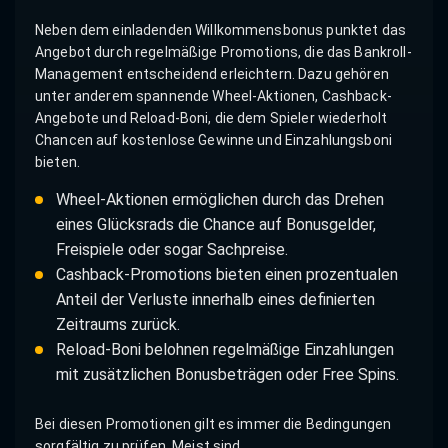
Neben dem einladenden Willkommensbonus punktet das
Angebot durch regelmäßige Promotions, die das Bankroll-
Management entscheidend erleichtern. Dazu gehören
unter anderem spannende Wheel-Aktionen, Cashback-
Angebote und Reload-Boni, die dem Spieler wiederholt
Chancen auf kostenlose Gewinne und Einzahlungsboni
bieten.
Wheel-Aktionen ermöglichen durch das Drehen
eines Glücksrads die Chance auf Bonusgelder,
Freispiele oder sogar Sachpreise.
Cashback-Promotions bieten einen prozentualen
Anteil der Verluste innerhalb eines definierten
Zeitraums zurück.
Reload-Boni belohnen regelmäßige Einzahlungen
mit zusätzlichen Bonusbeträgen oder Free Spins.
Bei diesen Promotionen gilt es immer die Bedingungen
sorgfältig zu prüfen. Meist sind