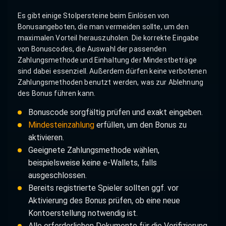
Es gibt einige Stolpersteine beim Einlösen von
Bonusangeboten, die man vermeiden sollte, um den
maximalen Vorteil herauszuholen. Die korrekte Eingabe
von Bonuscodes, die Auswahl der passenden
Zahlungsmethode und Einhaltung der Mindestbeträge
sind dabei essenziell. Außerdem dürfen keine verbotenen
Zahlungsmethoden benutzt werden, was zur Ablehnung
des Bonus führen kann.
Bonuscode sorgfältig prüfen und exakt eingeben.
Mindesteinzahlung
erfüllen, um den Bonus zu
aktivieren.
Geeignete Zahlungsmethode wählen,
beispielsweise keine e-Wallets, falls
ausgeschlossen.
Bereits registrierte Spieler sollten ggf. vor
Aktivierung des Bonus prüfen, ob eine neue
Kontoerstellung notwendig ist.
Alle erforderlichen Dokumente für die Verifizierung