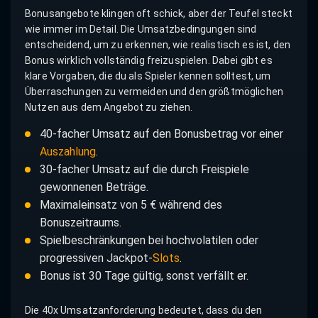
Bonusangebote klingen oft schick, aber der Teufel steckt
wie immer im Detail. Die Umsatzbedingungen sind
entscheidend, um zu erkennen, wie realistisch es ist, den
Bonus wirklich vollständig freizuspielen. Dabei gibt es
klare Vorgaben, die du als Spieler kennen solltest, um
Überraschungen zu vermeiden und den größtmöglichen
Nutzen aus dem Angebot zu ziehen.
40-facher Umsatz auf den Bonusbetrag vor einer
Auszahlung
.
30-facher Umsatz auf die durch Freispiele
gewonnenen Beträge.
Maximaleinsatz von 5 € während des
Bonuszeitraums.
Spielbeschränkungen bei hochvolatilen oder
progressiven Jackpot-
Slots
.
Bonus ist 30 Tage gültig, sonst verfällt er.
Die 40x Umsatzanforderung bedeutet, dass du den