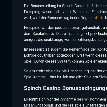
Die Bonuserteilung im Spinch Casino läuft in ei
Freispielgewinne einbezieht. Wenn eine Einzahl
wird, wird der Bonusbetrag in der Regel
sofort
de
Freispiele werden jedoch separat gehandhabt un
dem Spielerkonto. Diese Trennung hat praktische
bringen, die unabhängig vom Einzahlungsbonus ge
Interessant ist zudem die Reihenfolge der Kon
Echtgeldguthaben abgezogen. Erst wenn dieses 
Spiel. Durch dieses System können Spieler eige
So entsteht eine flexible Handhabung, bei der d
Spiel kommt – das ist fair und gibt Spielern Sich
Spinch Casino Bonusbedingunge
Es lohnt sich, vor der Annahme des Willkommens
Einzahlungsbonus und die Freispiele unterliegen