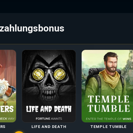
nzahlungsbonus
ERS
LIFE AND DEATH
TEMPLE TUMBLE