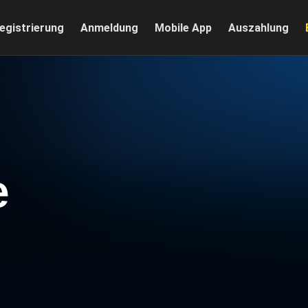
egistrierung
Anmeldung
Mobile App
Auszahlung
e