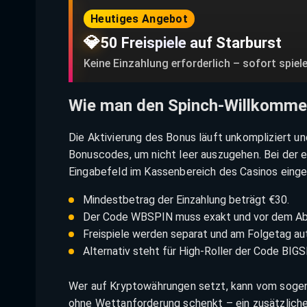
Heutiges Angebot
💎
50 Freispiele auf Starburst
Keine Einzahlung erforderlich – sofort spiel
Wie man den Spinch-Willkommen
Die Aktivierung des Bonus läuft unkompliziert un
Bonuscodes, um nicht leer auszugehen. Bei der 
Eingabefeld im Kassenbereich des Casinos eing
Mindestbetrag der Einzahlung beträgt €30.
Der Code WBSPIN muss exakt und vor dem Abs
Freispiele werden separat und am Folgetag au
Alternativ steht für High-Roller der Code BIG
Wer auf Kryptowährungen setzt, kann vom sogen
ohne Wettanforderung schenkt – ein zusätzliche