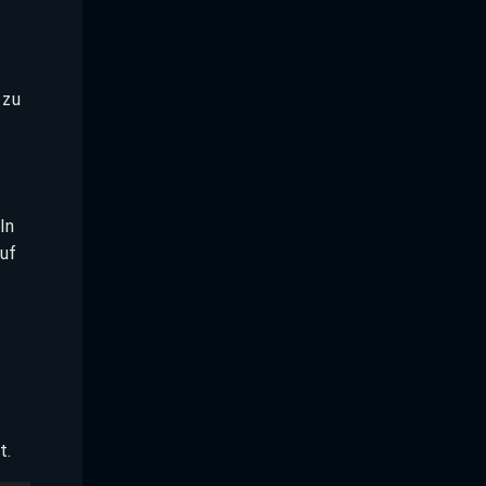
 zu
In
auf
t.