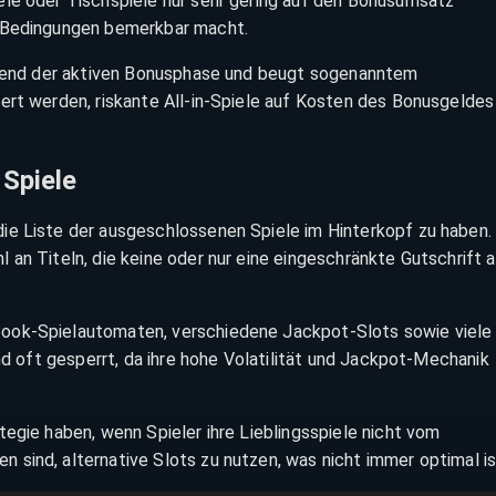
ele oder Tischspiele nur sehr gering auf den Bonusumsatz
r Bedingungen bemerkbar macht.
ährend der aktiven Bonusphase und beugt sogenanntem
ert werden, riskante All-in-Spiele auf Kosten des Bonusgeldes
Spiele
ie Liste der ausgeschlossenen Spiele im Hinterkopf zu haben. 
an Titeln, die keine oder nur eine eingeschränkte Gutschrift 
ook-Spielautomaten, verschiedene Jackpot-Slots sowie viele
ind oft gesperrt, da ihre hohe Volatilität und Jackpot-Mechanik
egie haben, wenn Spieler ihre Lieblingsspiele nicht vom
sind, alternative Slots zu nutzen, was nicht immer optimal is