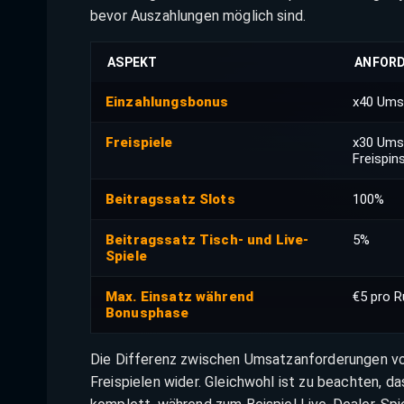
bevor Auszahlungen möglich sind.
ASPEKT
ANFOR
Einzahlungsbonus
x40 Ums
Freispiele
x30 Ums
Freispin
Beitragssatz
Slots
100%
Beitragssatz Tisch- und
Live
-
5%
Spiele
Max. Einsatz während
€5 pro 
Bonusphase
Die Differenz zwischen Umsatzanforderungen vo
Freispielen wider. Gleichwohl ist zu beachten, d