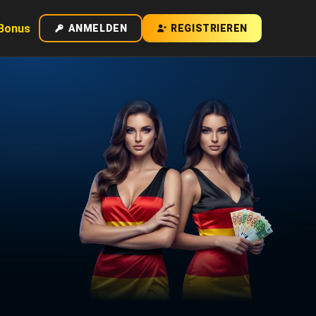
Bonus
ANMELDEN
REGISTRIEREN