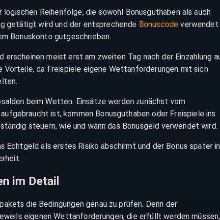
ner logischen Reihenfolge, die sowohl Bonusguthaben als auch
ung getätigt wird und der entsprechende
Bonuscode
verwendet
m Bonuskonto gutgeschrieben.
d erscheinen meist erst am zweiten Tag nach der Einzahlung a
 Vorteile, da Freispiele eigene Wettanforderungen mit sich
lten.
tosalden beim Wetten. Einsätze werden zunächst vom
aufgebraucht ist, kommen Bonusguthaben oder Freispiele ins
nständig steuern, wie und wann das Bonusgeld verwendet wird.
as Echtgeld als erstes Risiko abschirmt und der Bonus später i
erheit.
n im Detail
pakets die Bedingungen genau zu prüfen. Denn der
 jeweils eigenen Wettanforderungen, die erfüllt werden müssen