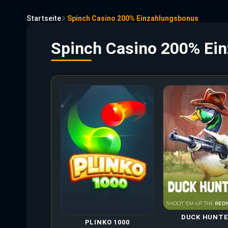
Startseite
Spinch Casino 200% Einzahlungsbonus
Spinch Casino 200% Ei
DUCK HUNT
PLINKO 1000