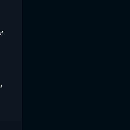
uf
ns
,