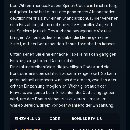
Das Willkommenspaket bei Spinch Casino ist mehrstufig
aufgebaut und bietet mit den passenden Aktionscodes
deutlich mehr als nur einen Standardbonus. Hier vereinen
sich Einzahlungsboni und spezielle Highroller-Angebote,
die Spielern je nach Einsatzhöhe passgenaue Vorteile
bringen. Aktionscodes sind dabei die kleine geheime
Zutat, mit der Besucher den Bonus freischalten können.
Unten sehen Sie eine einfache Tabelle mit den gängigen
Einstiegsangeboten. Darin sind die
Einzahlungsreihenfolge, die jeweiligen Codes und die
Bonusdetails übersichtlich zusammengefasst. So kann
jeder schnell erkennen, was bei der ersten, zweiten oder
dritten Einzahlung möglich ist. Wichtig ist auch der
Hinweis, wo genau beim Einzahlen der Code eingegeben
wird, um den Bonus sicher zu aktivieren – meist im
Wallet-Bereich, direkt vor oder während der Einzahlung.
EINZAHLUNG
CODE
BONUSDETAILS