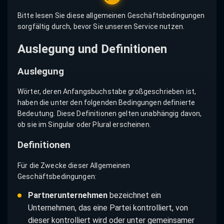
Bitte lesen Sie diese allgemeinen Geschäftsbedingungen
sorgfältig durch, bevor Sie unseren Service nutzen.
Auslegung und Definitionen
Auslegung
Wörter, deren Anfangsbuchstabe großgeschrieben ist,
haben die unter den folgenden Bedingungen definierte
Bedeutung. Diese Definitionen gelten unabhängig davon,
ob sie im Singular oder Plural erscheinen.
Definitionen
Für die Zwecke dieser Allgemeinen
Geschäftsbedingungen:
Partnerunternehmen
bezeichnet ein
Unternehmen, das eine Partei kontrolliert, von
dieser kontrolliert wird oder unter gemeinsamer