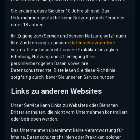
Sie erklären, dass Sie über 18 Jahre alt sind. Das
Unternehmen gestattet keine Nutzung durch Personen
unter 18 Jahren.
Ihr Zugang zum Service und dessen Nutzung setzt auch
Ihre Zustimmung zu unserer
Datenschutzrichtlinie
voraus. Diese beschreibt unsere Praktiken bezüglich
Erhebung, Nutzung und Offenlegung Ihrer
personenbezogenen Daten sowie Ihre
Datenschutzrechte. Bitte lesen Sie diese Richtlinie
sorgfältig durch, bevor Sie unseren Service nutzen.
Links zu anderen Websites
Unser Service kann Links zu Websites oder Diensten
Dritter enthalten, die nicht vom Unternehmen kontrolliert
oder betrieben werden.
Das Unternehmen übernimmt keine Verantwortung für
Inhalte, Datenschutzrichtlinien oder Praktiken solcher