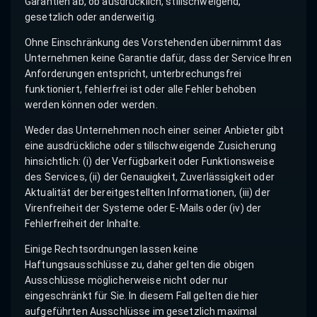
Garantien ab, ob ausdrücklich, stillschweigend,
gesetzlich oder anderweitig.
Ohne Einschränkung des Vorstehenden übernimmt das
Unternehmen keine Garantie dafür, dass der Service Ihren
Anforderungen entspricht, unterbrechungsfrei
funktioniert, fehlerfrei ist oder alle Fehler behoben
werden können oder werden.
Weder das Unternehmen noch einer seiner Anbieter gibt
eine ausdrückliche oder stillschweigende Zusicherung
hinsichtlich: (i) der Verfügbarkeit oder Funktionsweise
des Services, (ii) der Genauigkeit, Zuverlässigkeit oder
Aktualität der bereitgestellten Informationen, (iii) der
Virenfreiheit der Systeme oder E-Mails oder (iv) der
Fehlerfreiheit der Inhalte.
Einige Rechtsordnungen lassen keine
Haftungsausschlüsse zu, daher gelten die obigen
Ausschlüsse möglicherweise nicht oder nur
eingeschränkt für Sie. In diesem Fall gelten die hier
aufgeführten Ausschlüsse im gesetzlich maximal