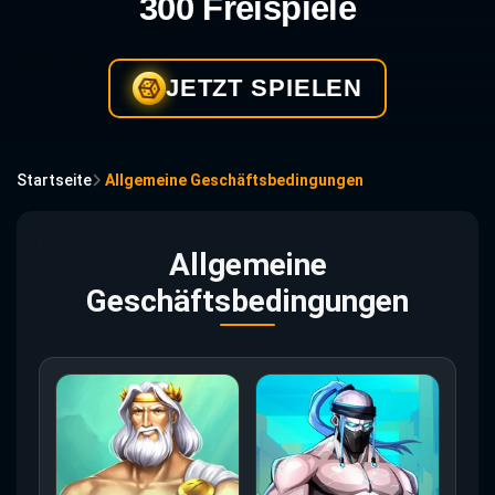
300 Freispiele
JETZT SPIELEN
Startseite
Allgemeine Geschäftsbedingungen
Allgemeine
Geschäftsbedingungen