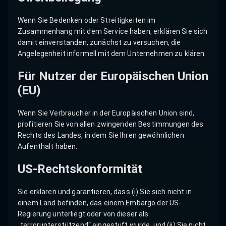
Wenn Sie Bedenken oder Streitigkeiten im
Zusammenhang mit dem Service haben, erklären Sie sich
damit einverstanden, zunächst zu versuchen, die
Angelegenheit informell mit dem Unternehmen zu klären.
Für Nutzer der Europäischen Union
(EU)
Wenn Sie Verbraucher in der Europäischen Union sind,
profitieren Sie von allen zwingenden Bestimmungen des
Rechts des Landes, in dem Sie Ihren gewöhnlichen
Aufenthalt haben.
US-Rechtskonformität
Sie erklären und garantieren, dass (i) Sie sich nicht in
einem Land befinden, das einem Embargo der US-
Regierung unterliegt oder von dieser als
„terrorunterstützend“ eingestuft wurde, und (ii) Sie nicht