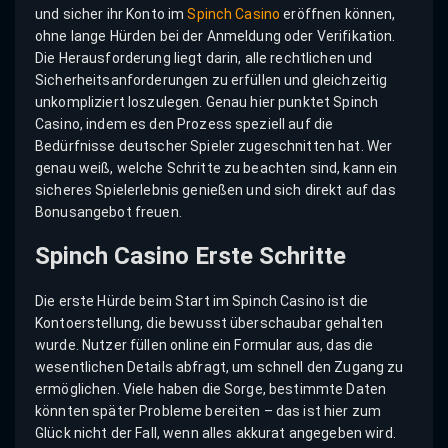
und sicher ihr Konto im
Spinch Casino
eröffnen können,
ohne lange Hürden bei der Anmeldung oder Verifikation.
Die Herausforderung liegt darin, alle rechtlichen und
Sicherheitsanforderungen zu erfüllen und gleichzeitig
unkompliziert loszulegen. Genau hier punktet Spinch
Casino, indem es den Prozess speziell auf die
Bedürfnisse deutscher Spieler zugeschnitten hat. Wer
genau weiß, welche Schritte zu beachten sind, kann ein
sicheres Spielerlebnis genießen und sich direkt auf das
Bonusangebot freuen.
Spinch Casino Erste Schritte
Die erste Hürde beim Start im Spinch Casino ist die
Kontoerstellung, die bewusst überschaubar gehalten
wurde. Nutzer füllen online ein Formular aus, das die
wesentlichen Details abfragt, um schnell den Zugang zu
ermöglichen. Viele haben die Sorge, bestimmte Daten
könnten später Probleme bereiten – das ist hier zum
Glück nicht der Fall, wenn alles akkurat angegeben wird.