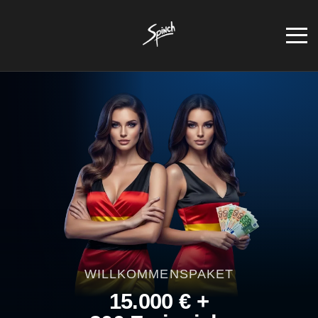
WILLKOMMENSPAKET
15.000 € +