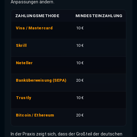
Anpassungen ändern.
ZAHLUNGSMETHODE
MINDESTEINZAHLUNG
BE
Visa
/
Mastercard
10 €
Wei
Ge
Skrill
10 €
Sc
Ge
Neteller
10 €
Bel
ge
Banküberweisung (SEPA)
20 €
Lä
Ge
Trustly
10 €
Di
se
Bitcoin
/ Ethereum
20 €
Kr
je
In der Praxis zeigt sich, dass der Großteil der deutschen