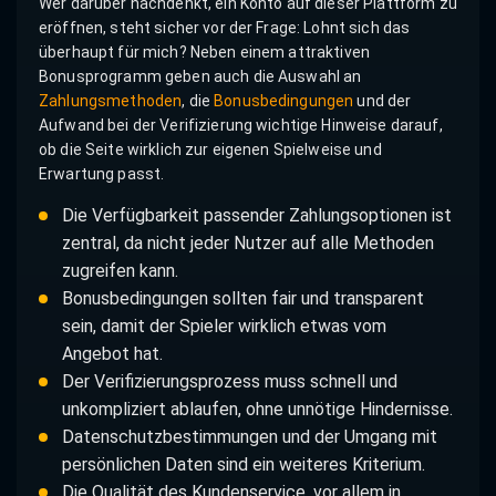
Wer darüber nachdenkt, ein Konto auf dieser Plattform zu
eröffnen, steht sicher vor der Frage: Lohnt sich das
überhaupt für mich? Neben einem attraktiven
Bonusprogramm geben auch die Auswahl an
Zahlungsmethoden
, die
Bonusbedingungen
und der
Aufwand bei der Verifizierung wichtige Hinweise darauf,
ob die Seite wirklich zur eigenen Spielweise und
Erwartung passt.
Die Verfügbarkeit passender Zahlungsoptionen ist
zentral, da nicht jeder Nutzer auf alle Methoden
zugreifen kann.
Bonusbedingungen sollten fair und transparent
sein, damit der Spieler wirklich etwas vom
Angebot hat.
Der Verifizierungsprozess muss schnell und
unkompliziert ablaufen, ohne unnötige Hindernisse.
Datenschutzbestimmungen und der Umgang mit
persönlichen Daten sind ein weiteres Kriterium.
Die Qualität des Kundenservice, vor allem in