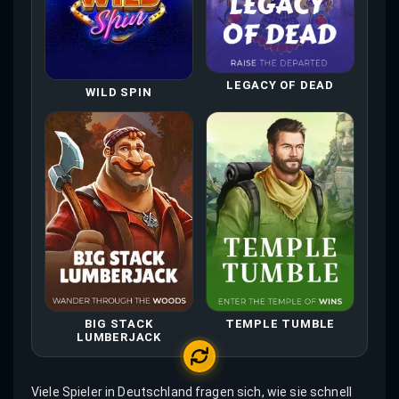
LEGACY OF DEAD
WILD SPIN
BIG STACK
TEMPLE TUMBLE
LUMBERJACK
Viele Spieler in Deutschland fragen sich, wie sie schnell