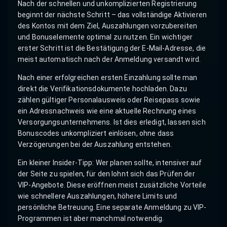
Nach der schnellen und unkomplizierten Registrierung
beginnt der nächste Schritt – das vollständige Aktivieren
des Kontos mit dem Ziel, Auszahlungen vorzubereiten
und Bonuselemente optimal zu nutzen. Ein wichtiger
erster Schritt ist die Bestätigung der E-Mail-Adresse, die
meist automatisch nach der Anmeldung versandt wird.
Nach einer erfolgreichen ersten Einzahlung sollte man
direkt die Verifikationsdokumente hochladen. Dazu
zählen gültiger Personalausweis oder Reisepass sowie
ein Adressnachweis wie eine aktuelle Rechnung eines
Versorgungsunternehmens. Ist dies erledigt, lassen sich
Bonuscodes unkompliziert einlösen, ohne dass
Verzögerungen bei der Auszahlung entstehen.
Ein kleiner Insider-Tipp: Wer planen sollte, intensiver auf
der Seite zu spielen, für den lohnt sich das Prüfen der
VIP-Angebote. Diese eröffnen meist zusätzliche Vorteile
wie schnellere Auszahlungen, höhere Limits und
persönliche Betreuung. Eine separate Anmeldung zu VIP-
Programmen ist aber manchmal notwendig.