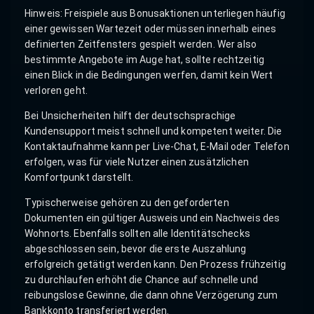
Hinweis: Freispiele aus Bonusaktionen unterliegen häufig
einer gewissen Wartezeit oder müssen innerhalb eines
definierten Zeitfensters gespielt werden. Wer also
bestimmte Angebote im Auge hat, sollte rechtzeitig
einen Blick in die Bedingungen werfen, damit kein Wert
verloren geht.
Bei Unsicherheiten hilft der deutschsprachige
Kundensupport meist schnell und kompetent weiter. Die
Kontaktaufnahme kann per Live-Chat, E-Mail oder Telefon
erfolgen, was für viele Nutzer einen zusätzlichen
Komfortpunkt darstellt.
Typischerweise gehören zu den geforderten
Dokumenten ein gültiger Ausweis und ein Nachweis des
Wohnorts. Ebenfalls sollten alle Identitätschecks
abgeschlossen sein, bevor die erste Auszahlung
erfolgreich getätigt werden kann. Den Prozess frühzeitig
zu durchlaufen erhöht die Chance auf schnelle und
reibungslose Gewinne, die dann ohne Verzögerung zum
Bankkonto transferiert werden.