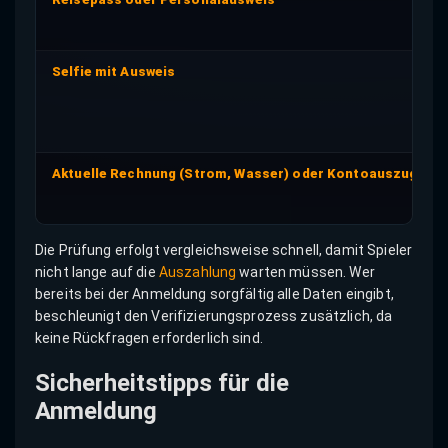
Selfie mit Ausweis
Aktuelle Rechnung (Strom, Wasser) oder Kontoauszug
Die Prüfung erfolgt vergleichsweise schnell, damit Spieler
nicht lange auf die
Auszahlung
warten müssen. Wer
bereits bei der Anmeldung sorgfältig alle Daten eingibt,
beschleunigt den Verifizierungsprozess zusätzlich, da
keine Rückfragen erforderlich sind.
Sicherheitstipps für die
Anmeldung