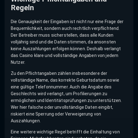
Regeln
Die Genauigkeit der Eingaben ist nicht nur eine Frage der
Bequemlichkeit, sondern auch rechtlich verpflichtend.
Der Betreiber muss sicherstellen, dass alle Kunden
volljährig sind und die Daten stimmen, da ansonsten
keine Auszahlungen erfolgen können. Deshalb verlangt
das Casino klare und vollständige Angaben von jedem
Nutzer.
Zu den Pflichtangaben zählen insbesondere der
vollständige Name, das korrekte Geburtsdatum sowie
eine gültige Telefonnummer. Auch die Angabe des
Geschlechts wird verlangt, um Profilierungen zu
ermöglichen und Identitätsprüfungen zu unterstützen.
Wer hier falsche oder unvollständige Daten eingibt,
riskiert eine Sperrung oder Verweigerung von
Auszahlungen.
Eine weitere wichtige Regel betrifft die Einhaltung von