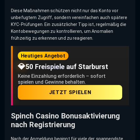
Diese Maßnahmen schützen nicht nur das Konto vor
unbefugtem Zugriff, sondern vereinfachen auch spätere
KYC-Prüfungen. Ein zusätzlicher Tipp ist, regelmäßig die
Kontobewegungen zu kontrollieren, um Anomalien
frühzeitig zu erkennen und zu reagieren.
Heutiges Angebot
💎
50 Freispiele auf Starburst
Keine Einzahlung erforderlich – sofort
spielen und Gewinne behalten.
JETZT SPIELEN
Spinch Casino Bonusaktivierung
nach Registrierung
Nach der Anmeldung beginnt für viele der spannendste