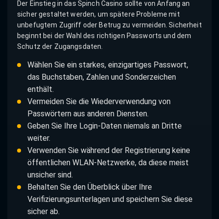
Der Einstieg in das Spinch Casino sollte von Anfang an
sicher gestaltet werden, um spätere Probleme mit
unbefugtem Zugriff oder Betrug zu vermeiden. Sicherheit
beginnt bei der Wahl des richtigen Passworts und dem
Schutz der Zugangsdaten.
Wählen Sie ein starkes, einzigartiges Passwort,
das Buchstaben, Zahlen und Sonderzeichen
enthält.
Vermeiden Sie die Wiederverwendung von
Passwörtern aus anderen Diensten.
Geben Sie Ihre Login-Daten niemals an Dritte
weiter.
Verwenden Sie während der Registrierung keine
öffentlichen WLAN-Netzwerke, da diese meist
unsicher sind.
Behalten Sie den Überblick über Ihre
Verifizierungsunterlagen und speichern Sie diese
sicher ab.