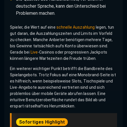
deutscher Sprache, kann den Unterschied bei
Problemen machen.
Spieler, die Wert auf eine
schnelle Auszahlung
legen, tun
gut daran, die Auszahlungszeiten und Limits im Vorfeld
zu checken. Manche Anbieter benötigen mehrere Tage,
bis Gewinne tatsächlich aufs Konto überwiesen sind.
Gerade bei
Live
-Casinos oder progressiven Jackpots
können längere Wartezeiten die Freude trüben.
Ein weiterer wichtiger Punkt betrifft die Bandbreite des
Spielangebots. Trotz Fokus auf eine Monobrand-Seite ist
es hilfreich, wenn beispielsweise Slots, Tischspiele und
Live-Angebote ausreichend vertreten sind und sich
problemlos über mobile Geräte abrufen lassen. Eine
intuitive Benutzeroberfläche rundet das Bild ab und
erspart rätselhaftes Herumklicken.
Sofortiges Highlight