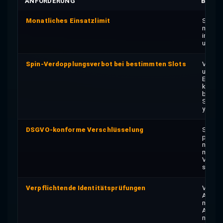
ANFORDERUNG
BESCH
Monatliches Einsatzlimit
Spieler
maxima
im Mon
umsetz
Spin-Verdopplungsverbot bei bestimmten Slots
Verzög
und
Einsat
kungen
besond
Spiela
ypen.
DSGVO-konforme Verschlüsselung
Schutz
perso
ner Da
moder
Versch
stechn
Verpflichtende Identitätsprüfungen
Vor
Auszah
müsse
Auswe
nte un