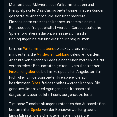
Moment: das Aktivieren der Willkommensboni und
Freispielpakete. Das Casino bietet seinen neuen Kunden
gestaffelte Angebote, die sich über mehrere
Einzahlungen erstrecken können und teilweise mit
Bonuscodes freigeschaltet werden. Gerade deutsche
Spieler profitieren davon, wenn sie sich an die
Bedingungen halten und die Boni richtig nutzen.
Um den
Willkommensbonus
zu aktivieren, muss
mindestens die
Mindesteinzahlung
geleistet werden.
Anschließend können Codes eingegeben werden, die für
verschiedene Bonusstufen gelten – vom klassischen
Einzahlungsbonus
bis hin zu speziellen Angeboten für
Highroller. Einige Boni bieten Freispiele, die auf
bestimmten
Slots
freigeschaltet werden können. Die
genauen Umsatzbedingungen sind transparent
dargestellt, aber es lohnt sich, sie genau zu lesen.
Typische Einschränkungen umfassen das Ausschließen
bestimmter
Spiele
von der Bonusverwertung sowie
Einsatzlimits, die sicherstellen sollen, dass die