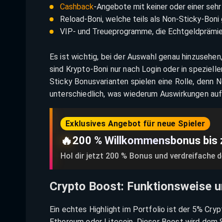
Cashback
-Angebote mit keiner oder einer seh
Reload-Boni, welche teils als Non-Sticky-Boni 
VIP- und Treueprogramme, die Echtgeldprämien
Es ist wichtig, bei der Auswahl genau hinzusehen,
sind Krypto-Boni nur nach Login oder in speziell
Sticky Bonusvarianten spielen eine Rolle, denn
unterschiedlich, was wiederum Auswirkungen auf 
Exklusives Angebot für neue Spieler
🔥
200 % Willkommensbonus bis 
Hol dir jetzt 200 % Bonus und verdreifache 
Crypto Boost: Funktionsweise 
Ein echtes Highlight im Portfolio ist der 5% Cr
Ethereum oder Litecoin. Dieser Boost wird dem 