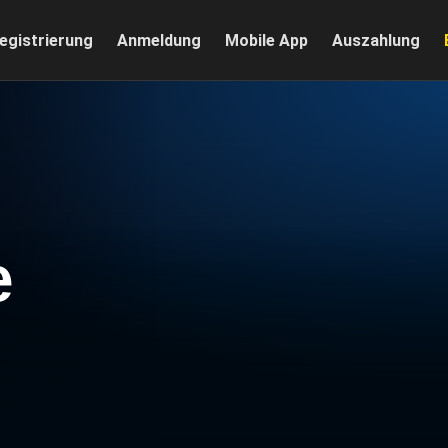
egistrierung
Anmeldung
Mobile App
Auszahlung
e