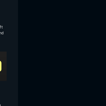
ft
und
d