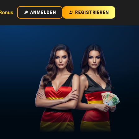
Bonus
ANMELDEN
REGISTRIEREN