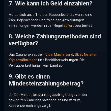
7. Wie kann ich Geld einzahlen?
Melde dich an, öffne den Kassenbereich, wähle eine
Zahlungsmethode und folge den Anweisungen.
Einzahlungen werden in der Regel
sofort
bearbeitet.
8. Welche Zahlungsmethoden sind
verfügbar?
Das Casino akzeptiert
Visa
,
Mastercard
,
Skrill
,
Neteller
,
Kryptowährungen
und Banküberweisungen. Die
Verfügbarkeit hängt vom Land ab.
9. Gibt es einen
Mindesteinzahlungsbetrag?
Ja. Der Mindesteinzahlungsbetrag hängt von der
gewählten Zahlungsmethode ab und wird im
Kassenbereich angezeigt.