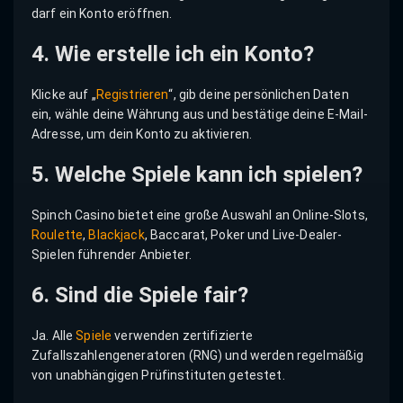
darf ein Konto eröffnen.
4. Wie erstelle ich ein Konto?
Klicke auf „
Registrieren
“, gib deine persönlichen Daten
ein, wähle deine Währung aus und bestätige deine E-Mail-
Adresse, um dein Konto zu aktivieren.
5. Welche Spiele kann ich spielen?
Spinch Casino bietet eine große Auswahl an Online-Slots,
Roulette
,
Blackjack
, Baccarat, Poker und Live-Dealer-
Spielen führender Anbieter.
6. Sind die Spiele fair?
Ja. Alle
Spiele
verwenden zertifizierte
Zufallszahlengeneratoren (RNG) und werden regelmäßig
von unabhängigen Prüfinstituten getestet.