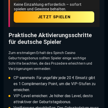
Keine Einzahlung erforderlich – sofort
spielen und Gewinne behalten.
JETZT SPIELEN
Praktische Aktivierungsschritte
für deutsche Spieler
Zum erstmaligen Erhalt des Spinch Casino
Geburtstagsbonus sollten Spieler einige wichtige
Schritte beachten, die das Prozedere erleichtern und
Verzögerungen vermeiden:
CP sammeln: Für ungefähr jede 20 € Einsatz gibt
es 1 Complimentary Point, um die VIP-Stufen zu
erreichen.
VIP-Level erreichen: Je höher das Level, desto
attraktiver der Geburtstagsbonus.
Verifizierung abschließen: Das Geburtsdatum muss