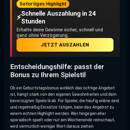
Sofortiges Highlight
Schnelle Auszahlung in 24
⚡
Stunden
Erhalte deine Gewinne sicher, schnell und
ganz ohne Verzögerung.
JETZT AUSZAHLEN
Entscheidungshilfe: passt der
Bonus zu Ihrem Spielstil
Ob ein Geburtstagsbonus wirklich das richtige Angebot
ist, hängt stark von den eigenen Gewohnheiten und dem
bevorzugten Spielstil ab. Für Spieler, die häufig online sind
und regelmäßig Einsätze tätigen, kann das Angebot zu
einem echten Highlight werden. Wer hingegen eher
sporadisch spielt oder nur am Wochenende reinschaut,
wird vermutlich weniger Wert daraus ziehen.