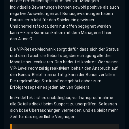
ist der Ermessensspielraum des VIP-Managers.
Individuelle Bewertungen können sowohl positive als auch
negative Auswirkungen auf Bonusgewährungen haben.
Daraus entsteht für den Spieler ein gewisser
Unsicherheitsfaktor, dem nur offen begegnet werden
kann – klare Kommunikation mit dem Manager ist hier
das A und O.
Die VIP-Reset-Mechanik sorgt dafür, dass sich der Status
und damit auch die Geburtstagsberechtigung alle drei
Monate neu evaluieren. Das bedeutet konkret: Wer seinen
VIP-Level rechtzeitig reaktiviert, behält den Anspruch auf
den Bonus. Bleibt man untätig, kann der Bonus verfallen.
Die regelmäßige Statuspflege gehört daher zum
Erfolgsrezept eines jeden aktiven Spielers.
Im Endeffekt ist es unabdingbar, vor Inanspruchnahme
alle Details direkt beim Support zu überprüfen. So lassen
sich böse Überraschungen vermeiden, und es bleibt mehr
Zeit für das eigentliche Vergnügen.