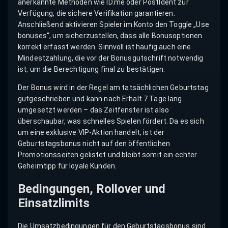
anerkannte Methoden wie ID.me oder PostIdent zur
Verfügung, die sichere Verifikation garantieren.
Anschließend aktivieren Spieler im Konto den Toggle „Use
bonuses“, um sicherzustellen, dass alle Bonusoptionen
korrekt erfasst werden. Sinnvoll ist häufig auch eine
Mindestzahlung, die vor der Bonusgutschrift notwendig
ist, um die Berechtigung final zu bestätigen.
Der Bonus wird in der Regel am tatsächlichen Geburtstag
gutgeschrieben und kann nach Erhalt 7 Tage lang
umgesetzt werden – das Zeitfenster ist also
überschaubar, was schnelles Spielen fördert. Da es sich
um eine exklusive VIP-Aktion handelt, ist der
Geburtstagsbonus nicht auf den öffentlichen
Promotionsseiten gelistet und bleibt somit ein echter
Geheimtipp für loyale Kunden.
Bedingungen, Rollover und
Einsatzlimits
Die Umsatzbedingungen für den Geburtstagsbonus sind