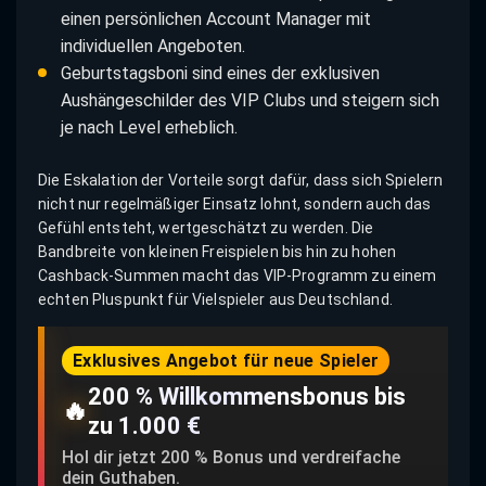
einen persönlichen Account Manager mit
individuellen Angeboten.
Geburtstagsboni sind eines der exklusiven
Aushängeschilder des VIP Clubs und steigern sich
je nach Level erheblich.
Die Eskalation der Vorteile sorgt dafür, dass sich Spielern
nicht nur regelmäßiger Einsatz lohnt, sondern auch das
Gefühl entsteht, wertgeschätzt zu werden. Die
Bandbreite von kleinen Freispielen bis hin zu hohen
Cashback-Summen macht das VIP-Programm zu einem
echten Pluspunkt für Vielspieler aus Deutschland.
Exklusives Angebot für neue Spieler
200 % Willkommensbonus bis
🔥
zu 1.000 €
Hol dir jetzt 200 % Bonus und verdreifache
dein Guthaben.