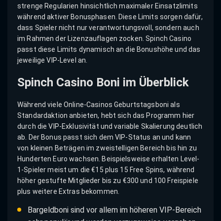
strenge Regularien hinsichtlich maximaler Einsatzlimits
während aktiver Bonusphasen. Diese Limits sorgen dafür,
dass Spieler nicht nur verantwortungsvoll, sondern auch
im Rahmen der Lizenzauflagen zocken. Spinch Casino
passt diese Limits dynamisch an die Bonushöhe und das
jeweilige VIP-Level an.
Spinch Casino Boni im Überblick
Während viele Online-Casinos Geburtstagsboni als
Standardaktion anbieten, hebt sich das Programm hier
durch die VIP-Exklusivität und variable Skalierung deutlich
ab. Der Bonus passt sich dem VIP-Status an und kann
von kleinen Beträgen im zweistelligen Bereich bis hin zu
Hunderten Euro wachsen. Beispielsweise erhalten Level-
1-Spieler meist um die €15 plus 15 Free Spins, während
höher gestufte Mitglieder bis zu €300 und 100 Freispiele
plus weitere Extras bekommen.
Bargeldboni sind vor allem im höheren VIP-Bereich