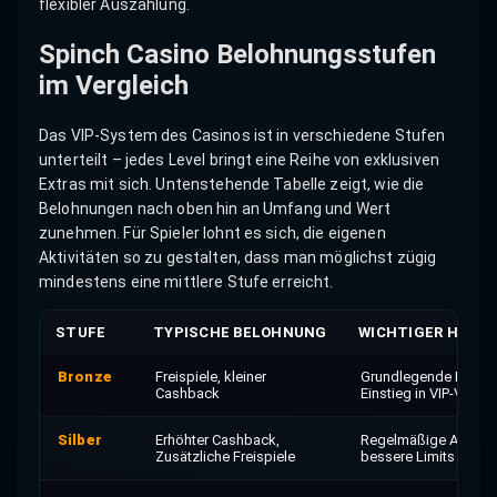
flexibler Auszahlung.
Spinch Casino Belohnungsstufen
im Vergleich
Das VIP-System des Casinos ist in verschiedene Stufen
unterteilt – jedes Level bringt eine Reihe von exklusiven
Extras mit sich. Untenstehende Tabelle zeigt, wie die
Belohnungen nach oben hin an Umfang und Wert
zunehmen. Für Spieler lohnt es sich, die eigenen
Aktivitäten so zu gestalten, dass man möglichst zügig
mindestens eine mittlere Stufe erreicht.
STUFE
TYPISCHE BELOHNUNG
WICHTIGER HINWE
Bronze
Freispiele, kleiner
Grundlegende Boni,
Cashback
Einstieg in VIP-Vorteil
Silber
Erhöhter Cashback,
Regelmäßige Aktione
Zusätzliche Freispiele
bessere Limits