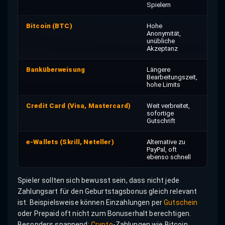
Spielern
Bitcoin (BTC)
Hohe
Kan
Anonymität,
zus
unübliche
Bon
Akzeptanz
füh
Banküberweisung
Längere
Bon
Bearbeitungszeit,
oft
hohe Limits
Ext
Credit Card (
Visa
,
Mastercard
)
Weit verbreitet,
Bon
sofortige
Gutschrift
e-Wallets (
Skrill
,
Neteller
)
Alternative zu
Bon
PayPal, oft
ebenso schnell
Spieler sollten sich bewusst sein, dass nicht jede
Zahlungsart für den Geburtstagsbonus gleich relevant
ist. Beispielsweise können Einzahlungen per
Gutschein
oder Prepaid oft nicht zum Bonuserhalt berechtigen.
Besonders spannend:
Crypto
-Zahlungen wie Bitcoin