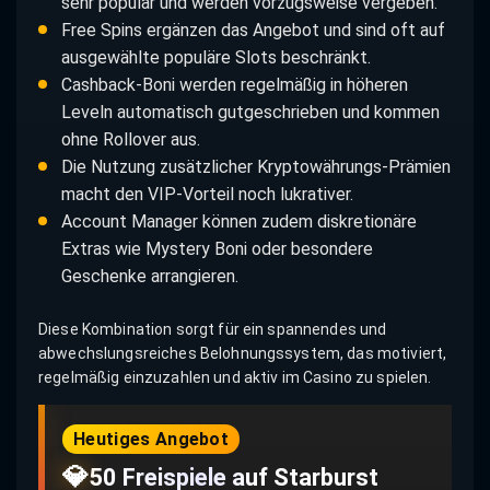
sehr populär und werden vorzugsweise vergeben.
Free Spins ergänzen das Angebot und sind oft auf
ausgewählte populäre Slots beschränkt.
Cashback-Boni werden regelmäßig in höheren
Leveln automatisch gutgeschrieben und kommen
ohne Rollover aus.
Die Nutzung zusätzlicher Kryptowährungs-Prämien
macht den VIP-Vorteil noch lukrativer.
Account Manager können zudem diskretionäre
Extras wie Mystery Boni oder besondere
Geschenke arrangieren.
Diese Kombination sorgt für ein spannendes und
abwechslungsreiches Belohnungssystem, das motiviert,
regelmäßig einzuzahlen und aktiv im Casino zu spielen.
Heutiges Angebot
💎
50 Freispiele auf Starburst