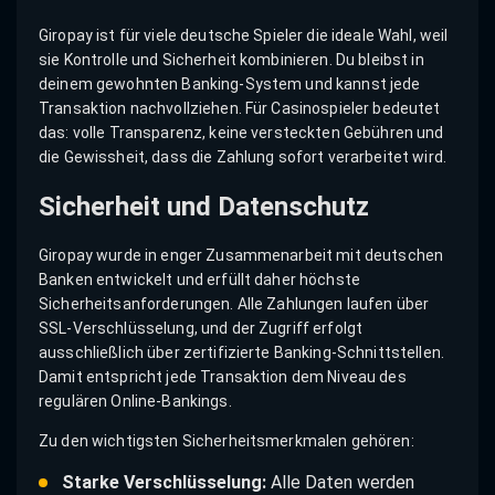
Giropay ist für viele deutsche Spieler die ideale Wahl, weil
sie Kontrolle und Sicherheit kombinieren. Du bleibst in
deinem gewohnten Banking-System und kannst jede
Transaktion nachvollziehen. Für Casinospieler bedeutet
das: volle Transparenz, keine versteckten Gebühren und
die Gewissheit, dass die Zahlung sofort verarbeitet wird.
Sicherheit und Datenschutz
Giropay wurde in enger Zusammenarbeit mit deutschen
Banken entwickelt und erfüllt daher höchste
Sicherheitsanforderungen. Alle Zahlungen laufen über
SSL-Verschlüsselung, und der Zugriff erfolgt
ausschließlich über zertifizierte Banking-Schnittstellen.
Damit entspricht jede Transaktion dem Niveau des
regulären Online-Bankings.
Zu den wichtigsten Sicherheitsmerkmalen gehören:
Starke Verschlüsselung:
Alle Daten werden