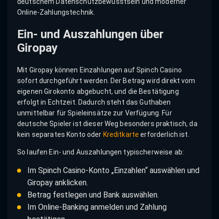
deutschem Datenschutzbewusstsein und moderner
Online-Zahlungstechnik.
Ein- und Auszahlungen über
Giropay
Mit Giropay können Einzahlungen auf Spinch Casino
sofort durchgeführt werden. Der Betrag wird direkt vom
eigenen Girokonto abgebucht, und die Bestätigung
erfolgt in Echtzeit. Dadurch steht das Guthaben
unmittelbar für Spieleinsätze zur Verfügung. Für
deutsche Spieler ist dieser Weg besonders praktisch, da
kein separates Konto oder
Kreditkarte
erforderlich ist.
So laufen Ein- und Auszahlungen typischerweise ab:
Im Spinch Casino-Konto „Einzahlen“ auswählen und
Giropay anklicken.
Betrag festlegen und Bank auswählen.
Im Online-Banking anmelden und Zahlung