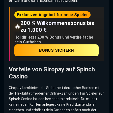
effizient und datensparsam abzuwickeln.
Exklusives Angebot für neue Spieler
200 % Willkommensbonus bis
🔥
zu 1.000 €
Hol dir jetzt 200 % Bonus und verdreifache
dein Guthaben.
BONUS SICHERN
Vorteile von Giropay auf Spinch
Casino
Giropay kombiniert die Sicherheit deutscher Banken mit
der Flexibilität moderner Online-Zahlungen. Für Spieler auf
Spinch Casino ist das besonders praktisch: Du musst
keine neuen Konten anlegen, keine Kreditkartendaten
eingeben und erhältst dein Guthaben sofort nach der