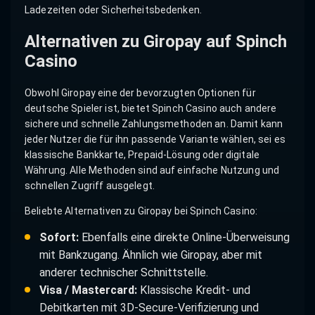
Ladezeiten oder Sicherheitsbedenken.
Alternativen zu Giropay auf Spinch
Casino
Obwohl Giropay eine der bevorzugten Optionen für
deutsche Spieler ist, bietet Spinch Casino auch andere
sichere und schnelle Zahlungsmethoden an. Damit kann
jeder Nutzer die für ihn passende Variante wählen, sei es
klassische Bankkarte, Prepaid-Lösung oder digitale
Währung. Alle Methoden sind auf einfache Nutzung und
schnellen Zugriff ausgelegt.
Beliebte Alternativen zu Giropay bei Spinch Casino:
Sofort:
Ebenfalls eine direkte Online-Überweisung
mit Bankzugang. Ähnlich wie Giropay, aber mit
anderer technischer Schnittstelle.
Visa / Mastercard:
Klassische Kredit- und
Debitkarten mit 3D-Secure-Verifizierung und