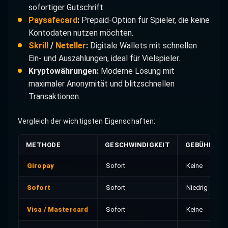
sofortiger Gutschrift.
Paysafecard
:
Prepaid-Option für Spieler, die keine
Kontodaten nutzen möchten.
Skrill
/
Neteller
:
Digitale Wallets mit schnellen
Ein- und Auszahlungen, ideal für Vielspieler.
Kryptowährungen:
Moderne Lösung mit
maximaler Anonymität und blitzschnellen
Transaktionen.
Vergleich der wichtigsten Eigenschaften:
METHODE
GESCHWINDIGKEIT
GEBÜHREN
Giropay
Sofort
Keine
Sofort
Sofort
Niedrig
Visa / Mastercard
Sofort
Keine