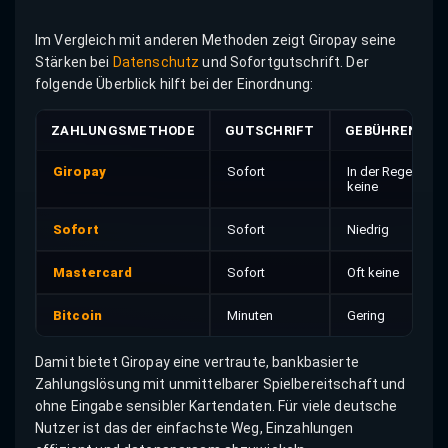
Im Vergleich mit anderen Methoden zeigt Giropay seine
Stärken bei
Datenschutz
und Sofortgutschrift. Der
folgende Überblick hilft bei der Einordnung:
ZAHLUNGSMETHODE
GUTSCHRIFT
GEBÜHREN
Giropay
Sofort
In der Regel
keine
Sofort
Sofort
Niedrig
Mastercard
Sofort
Oft keine
Bitcoin
Minuten
Gering
Damit bietet Giropay eine vertraute, bankbasierte
Zahlungslösung mit unmittelbarer Spielbereitschaft und
ohne Eingabe sensibler Kartendaten. Für viele deutsche
Nutzer ist das der einfachste Weg, Einzahlungen