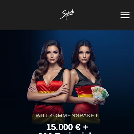
WILLKOMMENSPAKET
15.000 € +