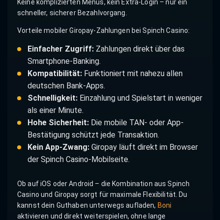
Keine komplizierten Menüs, kein Extra-Login – nur ein
schneller, sicherer Bezahlvorgang.
Vorteile mobiler Giropay-Zahlungen bei Spinch Casino:
Einfacher Zugriff:
Zahlungen direkt über das
Smartphone-Banking.
Kompatibilität:
Funktioniert mit nahezu allen
deutschen Bank-Apps.
Schnelligkeit:
Einzahlung und Spielstart in weniger
als einer Minute.
Hohe Sicherheit:
Die mobile TAN- oder App-
Bestätigung schützt jede Transaktion.
Kein App-Zwang:
Giropay läuft direkt im Browser
der Spinch Casino-Mobilseite.
Ob auf iOS oder Android – die Kombination aus Spinch
Casino und Giropay sorgt für maximale Flexibilität. Du
kannst dein Guthaben unterwegs aufladen,
Boni
aktivieren und direkt weiterspielen, ohne lange