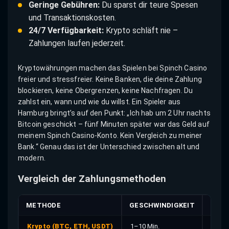
Geringe Gebühren:
Du sparst dir teure Spesen
und Transaktionskosten.
24/7 Verfügbarkeit:
Krypto schläft nie –
Zahlungen laufen jederzeit.
Kryptowährungen machen das Spielen bei Spinch Casino
freier und stressfreier. Keine Banken, die deine Zahlung
blockieren, keine Obergrenzen, keine Nachfragen. Du
zahlst ein, wann und wie du willst. Ein Spieler aus
Hamburg bringt’s auf den Punkt: „Ich hab um 2 Uhr nachts
Bitcoin geschickt – fünf Minuten später war das Geld auf
meinem Spinch Casino-Konto. Kein Vergleich zu meiner
Bank.“ Genau das ist der Unterschied zwischen alt und
modern.
Vergleich der Zahlungsmethoden
METHODE
GESCHWINDIGKEIT
GEBÜ
Krypto (BTC, ETH, USDT)
1–10 Min.
Niedr