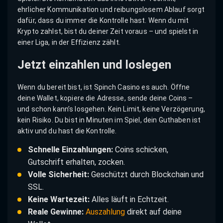
ehrlicher Kommunikation und reibungslosem Ablauf sorgt
dafür, dass du immer die Kontrolle hast. Wenn du mit
Krypto zahlst, bist du deiner Zeit voraus – und spielst in
einer Liga, in der Effizienz zählt.
Jetzt einzahlen und loslegen
Wenn du bereit bist, ist Spinch Casino es auch. Öffne
deine Wallet, kopiere die Adresse, sende deine Coins –
und schon kann’s losgehen. Kein Limit, keine Verzögerung,
kein Risiko. Du bist in Minuten im Spiel, dein Guthaben ist
aktiv und du hast die Kontrolle.
Schnelle Einzahlungen:
Coins schicken,
Gutschrift erhalten, zocken.
Volle Sicherheit:
Geschützt durch Blockchain und
SSL.
Keine Wartezeit:
Alles läuft in Echtzeit.
Reale Gewinne:
Auszahlung
direkt auf deine