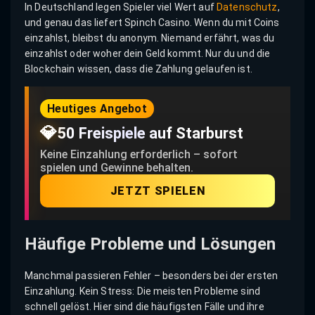
In Deutschland legen Spieler viel Wert auf
Datenschutz
,
und genau das liefert Spinch Casino. Wenn du mit Coins
einzahlst, bleibst du anonym. Niemand erfährt, was du
einzahlst oder woher dein Geld kommt. Nur du und die
Blockchain wissen, dass die Zahlung gelaufen ist.
Heutiges Angebot
💎
50 Freispiele auf Starburst
Keine Einzahlung erforderlich – sofort
spielen und Gewinne behalten.
JETZT SPIELEN
Häufige Probleme und Lösungen
Manchmal passieren Fehler – besonders bei der ersten
Einzahlung. Kein Stress: Die meisten Probleme sind
schnell gelöst. Hier sind die häufigsten Fälle und ihre