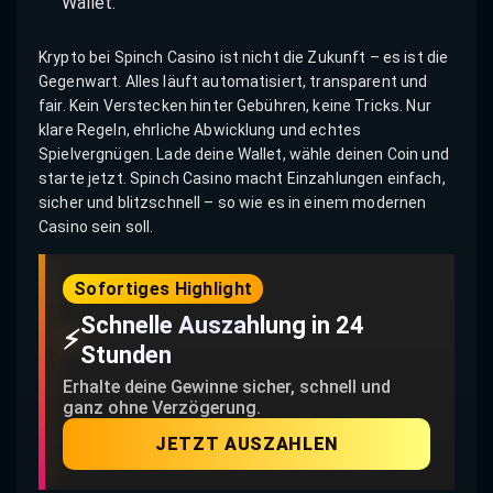
Wallet.
Krypto bei Spinch Casino ist nicht die Zukunft – es ist die
Gegenwart. Alles läuft automatisiert, transparent und
fair. Kein Verstecken hinter Gebühren, keine Tricks. Nur
klare Regeln, ehrliche Abwicklung und echtes
Spielvergnügen. Lade deine Wallet, wähle deinen Coin und
starte jetzt. Spinch Casino macht Einzahlungen einfach,
sicher und blitzschnell – so wie es in einem modernen
Casino sein soll.
Sofortiges Highlight
Schnelle Auszahlung in 24
⚡
Stunden
Erhalte deine Gewinne sicher, schnell und
ganz ohne Verzögerung.
JETZT AUSZAHLEN