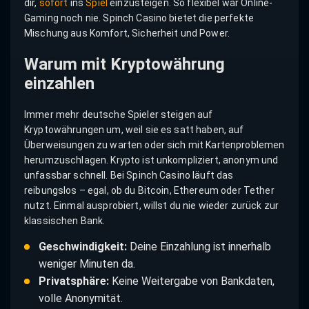
dir,
sofort
ins
Spiel
einzusteigen. So flexibel war Online-
Gaming noch nie. Spinch Casino bietet die perfekte
Mischung aus Komfort, Sicherheit und Power.
Warum mit Kryptowährung
einzahlen
Immer mehr deutsche Spieler steigen auf
Kryptowährungen um, weil sie es satt haben, auf
Überweisungen zu warten oder sich mit Kartenproblemen
herumzuschlagen. Krypto ist unkompliziert, anonym und
unfassbar schnell. Bei Spinch Casino läuft das
reibungslos – egal, ob du Bitcoin, Ethereum oder Tether
nutzt. Einmal ausprobiert, willst du nie wieder zurück zur
klassischen Bank.
Geschwindigkeit:
Deine Einzahlung ist innerhalb
weniger Minuten da.
Privatsphäre:
Keine Weitergabe von Bankdaten,
volle Anonymität.