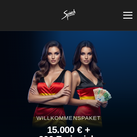
WILLKOMMENSPAKET
15.000 € +