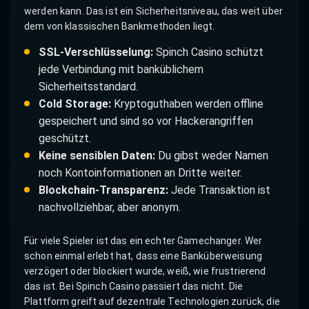
werden kann. Das ist ein Sicherheitsniveau, das weit über
dem von klassischen Bankmethoden liegt.
SSL-Verschlüsselung:
Spinch Casino schützt
jede Verbindung mit banküblichem
Sicherheitsstandard.
Cold Storage:
Kryptoguthaben werden offline
gespeichert und sind so vor Hackerangriffen
geschützt.
Keine sensiblen Daten:
Du gibst weder Namen
noch Kontoinformationen an Dritte weiter.
Blockchain-Transparenz:
Jede Transaktion ist
nachvollziehbar, aber anonym.
Für viele Spieler ist das ein echter Gamechanger. Wer
schon einmal erlebt hat, dass eine Banküberweisung
verzögert oder blockiert wurde, weiß, wie frustrierend
das ist. Bei Spinch Casino passiert das nicht. Die
Plattform greift auf dezentrale Technologien zurück, die