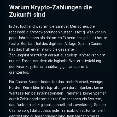
Warum Krypto-Zahlungen die
Zukunft sind
In Deutschland wächst die Zahl der Menschen, die
regelmäßig Kryptowährungen nutzen, stetig. Was vor ein
paar Jahren noch als riskantes Experiment galt, ist heute
fester Bestandteil des digitalen Alltags. Spinch Casino
hat das früh erkannt und die gesamte
Zahlungsinfrastruktur darauf ausgelegt. Krypto ist nicht
nur ein Trend, sondern die logische Weiterentwicklung
des Finanzsystems: unabhängig, transparent,
grenzenlos.
Für Casino-Spieler bedeutet das: mehr Freiheit, weniger
Hürden. Keine Identitätsprüfungen durch Banken, keine
Wartezeiten bei internationalen Transfers, keine Sperren
durch Zahlungsdienstleister. Stattdessen ein System,
das funktioniert – global, schnell und zuverlässig. Spinch
Casino sorgt dafür, dass jede Transaktion automatisiert
geprüft und gutgeschrieben wird. Kein Mensch muss