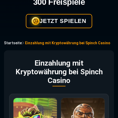
300 Freispiele
JETZT SPIELEN
Startseite
Einzahlung mit Kryptowährung bei Spinch Casino
Einzahlung mit
Kryptowährung bei Spinch
Casino