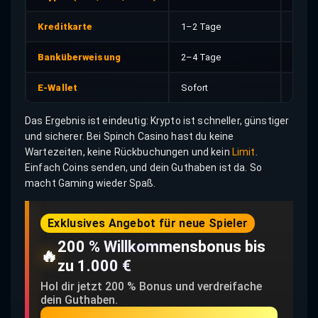
Kreditkarte
1–2 Tage
Mittel
Banküberweisung
2–4 Tage
Hoch
E-Wallet
Sofort
Mittel
Das Ergebnis ist eindeutig: Krypto ist schneller, günstiger
und sicherer. Bei Spinch Casino hast du keine
Wartezeiten, keine Rückbuchungen und kein
Limit
.
Einfach Coins senden, und dein Guthaben ist da. So
macht Gaming wieder Spaß.
Exklusives Angebot für neue Spieler
200 % Willkommensbonus bis
🔥
zu 1.000 €
Hol dir jetzt 200 % Bonus und verdreifache
dein Guthaben.