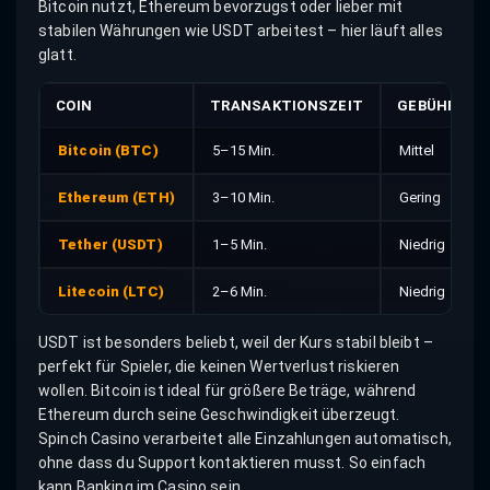
Bitcoin nutzt, Ethereum bevorzugst oder lieber mit
stabilen Währungen wie USDT arbeitest – hier läuft alles
glatt.
COIN
TRANSAKTIONSZEIT
GEBÜHR
Bitcoin (BTC)
5–15 Min.
Mittel
Ethereum (ETH)
3–10 Min.
Gering
Tether (USDT)
1–5 Min.
Niedrig
Litecoin (LTC)
2–6 Min.
Niedrig
USDT ist besonders beliebt, weil der Kurs stabil bleibt –
perfekt für Spieler, die keinen Wertverlust riskieren
wollen. Bitcoin ist ideal für größere Beträge, während
Ethereum durch seine Geschwindigkeit überzeugt.
Spinch Casino verarbeitet alle Einzahlungen automatisch,
ohne dass du Support kontaktieren musst. So einfach
kann Banking im Casino sein.