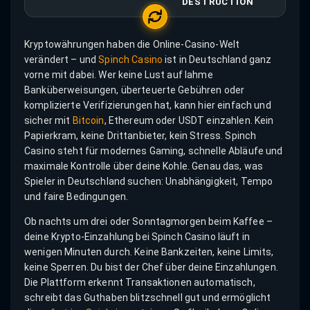
DESTRUCTION
Kryptowährungen haben die Online-Casino-Welt
verändert – und
Spinch Casino
ist in Deutschland ganz
vorne mit dabei. Wer keine Lust auf lahme
Banküberweisungen, überteuerte Gebühren oder
komplizierte Verifizierungen hat, kann hier einfach und
sicher mit
Bitcoin
, Ethereum oder USDT einzahlen. Kein
Papierkram, keine Drittanbieter, kein Stress. Spinch
Casino steht für modernes Gaming, schnelle Abläufe und
maximale Kontrolle über deine Kohle. Genau das, was
Spieler in Deutschland suchen: Unabhängigkeit, Tempo
und faire Bedingungen.
Ob nachts um drei oder Sonntagmorgen beim Kaffee –
deine Krypto-Einzahlung bei Spinch Casino läuft in
wenigen Minuten durch. Keine Bankzeiten, keine Limits,
keine Sperren. Du bist der Chef über deine Einzahlungen.
Die Plattform erkennt Transaktionen automatisch,
schreibt das Guthaben blitzschnell gut und ermöglicht