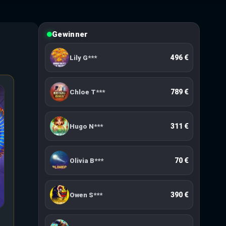
Gewinner
274 €
Noah S***
496 €
Lily G***
789 €
Chloe T***
311 €
Hugo N***
70 €
Olivia B***