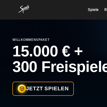
Spiele
R
WILLKOMMENSPAKET
15.000 € +
300 Freispiel
JETZT SPIELEN