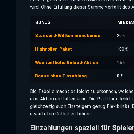
wird. Ohne Erfüllung dieser Summe verfällt das A
BONUS
MINDES
Standard-Willkommensbonus
20 €
Highroller-Paket
100 €
Wöchentliche Reload-Aktion
15 €
Bonus ohne Einzahlung
0 €
Die Tabelle macht es leicht zu erkennen, welc
eine Aktion entfalten kann. Die Plattform lenkt 
gleichzeitig auch Einsteigern genug Flexibilität
erwarteten Guthaben führen.
Einzahlungen speziell für Spiele