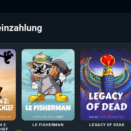
einzahlung
N 2:
LE FISHERMAN
LEGACY OF DEAD
HIEF