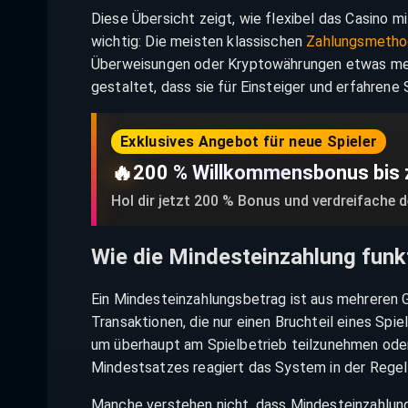
Diese Übersicht zeigt, wie flexibel das Casino 
wichtig: Die meisten klassischen
Zahlungsmeth
Überweisungen oder Kryptowährungen etwas mehr
gestaltet, dass sie für Einsteiger und erfahrene
Exklusives Angebot für neue Spieler
🔥
200 % Willkommensbonus bis 
Hol dir jetzt 200 % Bonus und verdreifache 
Wie die Mindesteinzahlung funkt
Ein Mindesteinzahlungsbetrag ist aus mehreren G
Transaktionen, die nur einen Bruchteil eines Spi
um überhaupt am Spielbetrieb teilzunehmen oder
Mindestsatzes reagiert das System in der Regel 
Manche verstehen nicht, dass Mindesteinzahlung