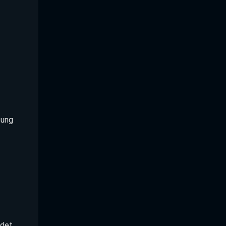
tung
ndet