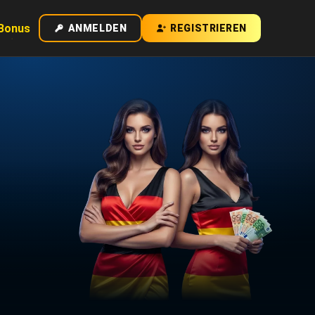
Bonus
ANMELDEN
REGISTRIEREN