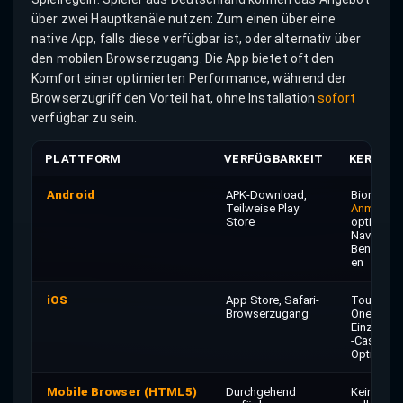
über zwei Hauptkanäle nutzen: Zum einen über eine
native App, falls diese verfügbar ist, oder alternativ über
den mobilen Browserzugang. Die App bietet oft den
Komfort einer optimierten Performance, während der
Browserzugriff den Vorteil hat, ohne Installation
sofort
verfügbar zu sein.
PLATTFORM
VERFÜGBARKEIT
KERNME
Android
APK-Download,
Biometris
Teilweise Play
Anmeldu
Store
optimiert
Navigatio
Benachric
en
iOS
App Store, Safari-
Touch ID/
Browserzugang
One-Tap-
Einzahlun
-Casino-
Optimier
Mobile Browser (HTML5)
Durchgehend
Keine Inst