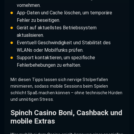
vornehmen.
App-Daten und Cache löschen, um temporäre
Fehler zu beseitigen.
Gerät auf aktuellstes Betriebssystem
aktualisieren.
Eventuell Geschwindigkeit und Stabilität des
WLANs oder Mobilfunks prüfen.
Support kontaktieren, um spezifische
Fehlerbehebungen zu erhalten.
Mit diesen Tipps lassen sich nervige Stolperfallen
minimieren, sodass mobile Sessions beim Spielen
schlicht Spaß machen können – ohne technische Hürden
und unnötigen Stress.
Spinch Casino Boni, Cashback und
mobile Extras