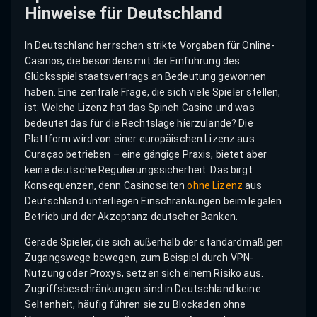
Hinweise für Deutschland
In Deutschland herrschen strikte Vorgaben für Online-
Casinos, die besonders mit der Einführung des
Glücksspielstaatsvertrags an Bedeutung gewonnen
haben. Eine zentrale Frage, die sich viele Spieler stellen,
ist: Welche Lizenz hat das Spinch Casino und was
bedeutet das für die Rechtslage hierzulande? Die
Plattform wird von einer europäischen Lizenz aus
Curaçao betrieben – eine gängige Praxis, bietet aber
keine deutsche Regulierungssicherheit. Das birgt
Konsequenzen, denn Casinoseiten
ohne Lizenz
aus
Deutschland unterliegen Einschränkungen beim legalen
Betrieb und der Akzeptanz deutscher Banken.
Gerade Spieler, die sich außerhalb der standardmäßigen
Zugangswege bewegen, zum Beispiel durch VPN-
Nutzung oder Proxys, setzen sich einem Risiko aus.
Zugriffsbeschränkungen sind in Deutschland keine
Seltenheit, häufig führen sie zu Blockaden ohne