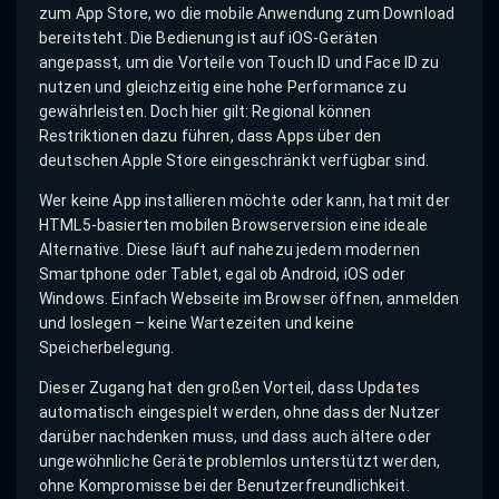
zum App Store, wo die mobile Anwendung zum Download
bereitsteht. Die Bedienung ist auf iOS-Geräten
angepasst, um die Vorteile von Touch ID und Face ID zu
nutzen und gleichzeitig eine hohe Performance zu
gewährleisten. Doch hier gilt: Regional können
Restriktionen dazu führen, dass Apps über den
deutschen Apple Store eingeschränkt verfügbar sind.
Wer keine App installieren möchte oder kann, hat mit der
HTML5-basierten mobilen Browserversion eine ideale
Alternative. Diese läuft auf nahezu jedem modernen
Smartphone oder Tablet, egal ob Android, iOS oder
Windows. Einfach Webseite im Browser öffnen, anmelden
und loslegen – keine Wartezeiten und keine
Speicherbelegung.
Dieser Zugang hat den großen Vorteil, dass Updates
automatisch eingespielt werden, ohne dass der Nutzer
darüber nachdenken muss, und dass auch ältere oder
ungewöhnliche Geräte problemlos unterstützt werden,
ohne Kompromisse bei der Benutzerfreundlichkeit.