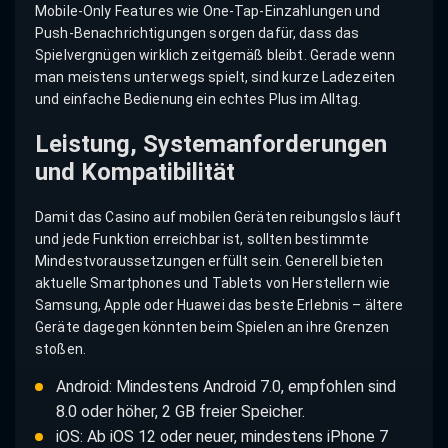
Mobile-Only Features wie One-Tap-Einzahlungen und
Push-Benachrichtigungen sorgen dafür, dass das
Spielvergnügen wirklich zeitgemäß bleibt. Gerade wenn
man meistens unterwegs spielt, sind kurze Ladezeiten
und einfache Bedienung ein echtes Plus im Alltag.
Leistung, Systemanforderungen
und Kompatibilität
Damit das Casino auf mobilen Geräten reibungslos läuft
und jede Funktion erreichbar ist, sollten bestimmte
Mindestvoraussetzungen erfüllt sein. Generell bieten
aktuelle Smartphones und Tablets von Herstellern wie
Samsung, Apple oder Huawei das beste Erlebnis – ältere
Geräte dagegen könnten beim Spielen an ihre Grenzen
stoßen.
Android: Mindestens Android 7.0, empfohlen sind
8.0 oder höher, 2 GB freier Speicher.
iOS: Ab iOS 12 oder neuer, mindestens iPhone 7