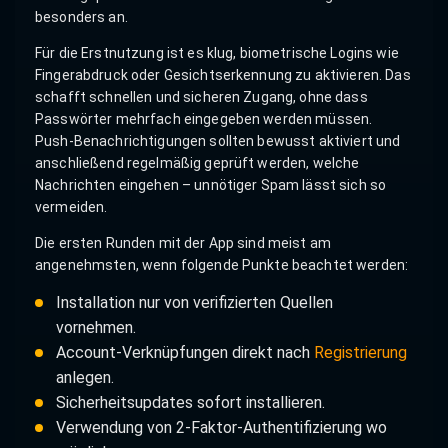
besonders an.
Für die Erstnutzung ist es klug, biometrische Logins wie
Fingerabdruck oder Gesichtserkennung zu aktivieren. Das
schafft schnellen und sicheren Zugang, ohne dass
Passwörter mehrfach eingegeben werden müssen.
Push-Benachrichtigungen sollten bewusst aktiviert und
anschließend regelmäßig geprüft werden, welche
Nachrichten eingehen – unnötiger Spam lässt sich so
vermeiden.
Die ersten Runden mit der App sind meist am
angenehmsten, wenn folgende Punkte beachtet werden:
Installation nur von verifizierten Quellen
vornehmen.
Account-Verknüpfungen direkt nach
Registrierung
anlegen.
Sicherheitsupdates sofort installieren.
Verwendung von 2-Faktor-Authentifizierung wo