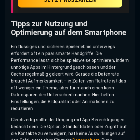
JETZT AUSZAHLEN
Tipps zur Nutzung und
Optimierung auf dem Smartphone
Ein flüssiges und sicheres Spielerlebnis unterwegs
erfordert oft ein paar smarte Handgriffe. Die
Performance lässt sich beispielsweise optimieren, indem
unnötige Apps im Hintergrund geschlossen und der
Cache regelmäßig geleert wird. Gerade die Datenrate
braucht Aufmerksamkeit – in Zeiten von Flatrate ist das
oft weniger ein Thema, aber für manch einen kann
Datensparen den Unterschied machen. Hier helfen
Einstellungen, die Bildqualität oder Animationen zu
reduzieren.
Gleichzeitig sollte der Umgang mit App-Berechtigungen
bedacht sein. Die Option, Standortdaten oder Zugriff auf
die Kontakte zu verweigern, hat keine Auswirkungen auf