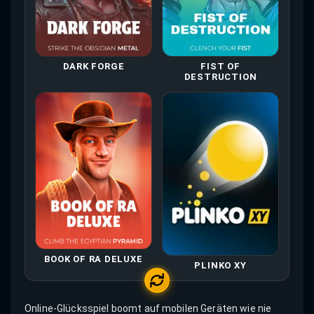
DARK FORGE
FIST OF
DESTRUCTION
BOOK OF RA DELUXE
PLINKO XY
Online-Glücksspiel boomt auf mobilen Geräten wie nie