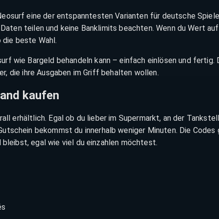
Neosurf eine der entspanntesten Varianten für deutsche Spiele
n Daten teilen und keine Banklimits beachten. Wenn du Wert auf
o die beste Wahl.
rf wie Bargeld behandeln kann – einfach einlösen und fertig.
ler, die ihre Ausgaben im Griff behalten wollen.
land kaufen
all erhältlich. Egal ob du lieber im Supermarkt, an der Tankstel
Gutschein bekommst du innerhalb weniger Minuten. Die Codes 
 bleibst, egal wie viel du einzahlen möchtest.
és