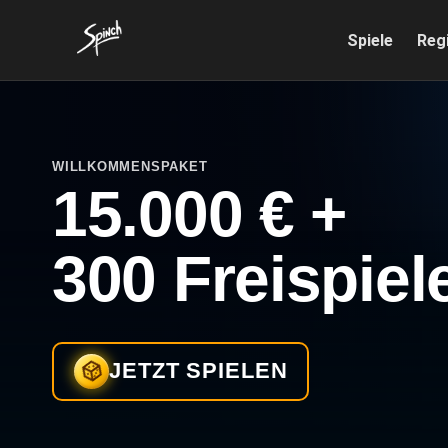
Spiele
Reg
WILLKOMMENSPAKET
15.000 € +
300 Freispiel
JETZT SPIELEN