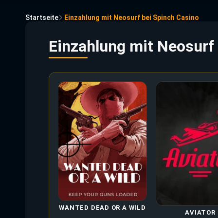
Startseite
Einzahlung mit Neosurf bei Spinch Casino
Einzahlung mit Neosurf
WANTED DEAD OR A WILD
AVIATOR