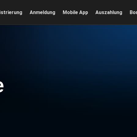
istrierung
Anmeldung
Mobile App
Auszahlung
Bo
e