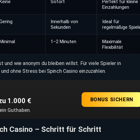
Keine
Sofort
Perfekt für kleine
Einzahlungen
Gering
Innerhalb von
Ideal für
Sekunden
regelmäßige Spiel
Minimal
1–2 Minuten
Maximale
Flexibilität
t und wie anonym du bleiben willst. Für viele Spieler in
 und ohne Stress bei Spinch Casino einzuzahlen.
BONUS SICHERN
zu 1.000 €
dein Guthaben.
h Casino – Schritt für Schritt