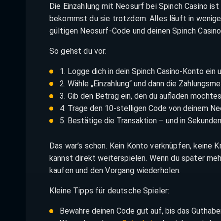
Die Einzahlung mit Neosurf bei Spinch Casino ist
bekommst du sie trotzdem. Alles läuft in wenige
gültigen Neosurf-Code und deinen Spinch Casino
So gehst du vor:
1. Logge dich in dein Spinch Casino-Konto ein
2. Wähle „Einzahlung“ und dann die Zahlungsme
3. Gib den Betrag ein, den du aufladen möchtes
4. Trage den 10-stelligen Code von deinem Neo
5. Bestätige die Transaktion – und in Sekunden
Das war’s schon. Kein Konto verknüpfen, keine Kr
kannst direkt weiterspielen. Wenn du später me
kaufen und den Vorgang wiederholen.
Kleine Tipps für deutsche Spieler:
Bewahre deinen Code gut auf, bis das Guthaben