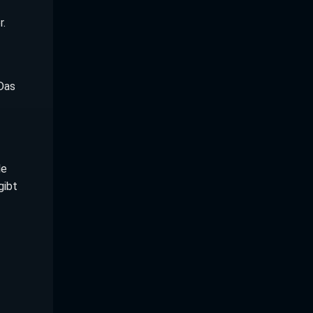
r.
 Das
le
gibt