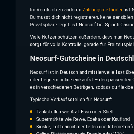
Im Vergleich zu anderen
Zahlungsmethoden
ist 
Du musst dich nicht registrieren, keine sensible
Privatsphäre legst, ist Neosurf bei Spinch Casin
Viele Nutzer schätzen außerdem, dass man Neosu
sorgt für volle Kontrolle, gerade für Freizeitspie
Neosurf-Gutscheine in Deutsch
Neosurf ist in Deutschland mittlerweile fast über
oder bequem online einkaufst – den passenden 
es in verschiedenen Beträgen, sodass du flexibel
Typische Verkaufsstellen für Neosurf:
Tankstellen wie Aral, Esso oder Shell
Supermärkte wie Rewe, Edeka oder Kaufland
Kioske, Lottoannahmestellen und Internetcaf