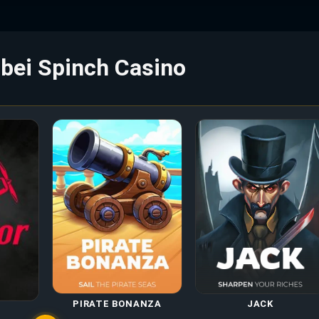
 bei Spinch Casino
PIRATE BONANZA
JACK