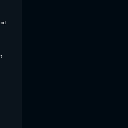
und
it