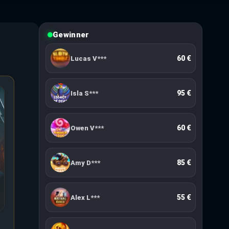
Gewinner
35 €
Lucas V***
60 €
Lucas V***
95 €
Isla S***
60 €
Owen V***
85 €
Amy D***