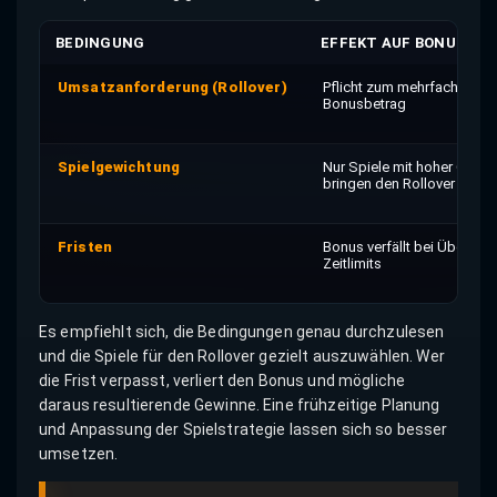
BEDINGUNG
EFFEKT AUF BONUSU
Umsatzanforderung (Rollover)
Pflicht zum mehrfachen U
Bonusbetrag
Spielgewichtung
Nur Spiele mit hoher Gewi
bringen den Rollover voran
Fristen
Bonus verfällt bei Überschr
Zeitlimits
Es empfiehlt sich, die Bedingungen genau durchzulesen
und die Spiele für den Rollover gezielt auszuwählen. Wer
die Frist verpasst, verliert den Bonus und mögliche
daraus resultierende Gewinne. Eine frühzeitige Planung
und Anpassung der Spielstrategie lassen sich so besser
umsetzen.