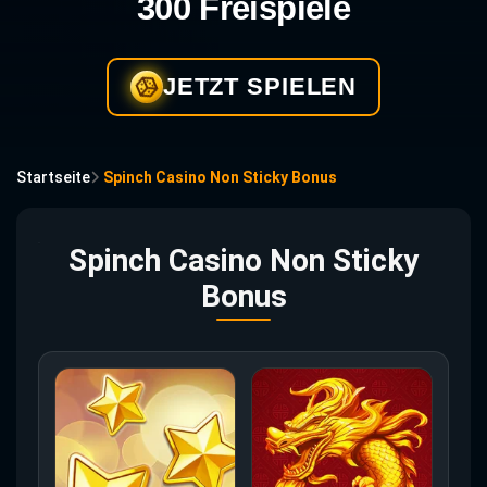
300 Freispiele
JETZT SPIELEN
Startseite
Spinch Casino Non Sticky Bonus
Spinch Casino Non Sticky
Bonus