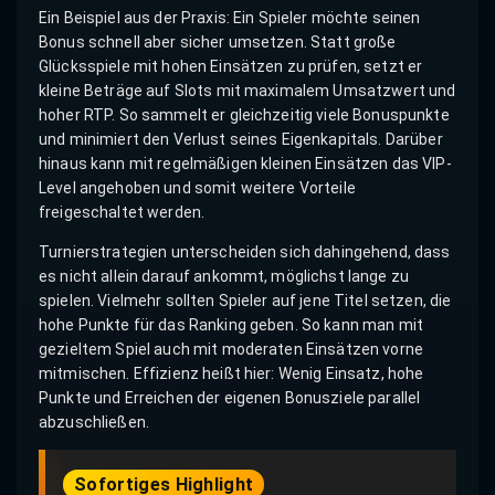
Ein Beispiel aus der Praxis: Ein Spieler möchte seinen
Bonus schnell aber sicher umsetzen. Statt große
Glücksspiele mit hohen Einsätzen zu prüfen, setzt er
kleine Beträge auf Slots mit maximalem Umsatzwert und
hoher RTP. So sammelt er gleichzeitig viele Bonuspunkte
und minimiert den Verlust seines Eigenkapitals. Darüber
hinaus kann mit regelmäßigen kleinen Einsätzen das VIP-
Level angehoben und somit weitere Vorteile
freigeschaltet werden.
Turnierstrategien unterscheiden sich dahingehend, dass
es nicht allein darauf ankommt, möglichst lange zu
spielen. Vielmehr sollten Spieler auf jene Titel setzen, die
hohe Punkte für das Ranking geben. So kann man mit
gezieltem Spiel auch mit moderaten Einsätzen vorne
mitmischen. Effizienz heißt hier: Wenig Einsatz, hohe
Punkte und Erreichen der eigenen Bonusziele parallel
abzuschließen.
Sofortiges Highlight