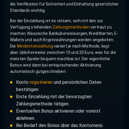
die Verifikation für Sicherheit und Einhaltung gesetzlicher
Standards wichtig.
Bei der Einzahlung ist es ratsam, sich mit den zur
Verfügung stehenden
Zahlungsmethoden
vertraut zu
machen. Klassische Banküberweisungen, Kreditkarten, E-
Wallets und auch Kryptowährungen werden angeboten.
Die
Mindesteinzahlung
variiert je nach Methode, liegt
aber üblicherweise zwischen 10 und 20 Euro, was für die
meisten Spieler bequem machbar ist. Der eigentliche
Bonus wird dann bei entsprechender Aktivierung
automatisch gutgeschrieben.
Konto
registrieren
und persönlichen Daten
bestätigen.
Erste Einzahlung mit der bevorzugten
Zahlungsmethode tätigen.
Eventuellen Bonus aktivieren oder vorerst
ablehnen.
Bei Bedarf den Bonus über das Kontomenü