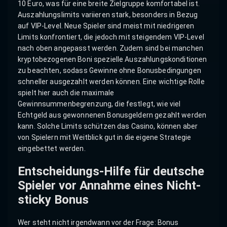
10 Euro, was für eine breite Zielgruppe komfortabel ist.
Auszahlungslimits variieren stark, besonders in Bezug
auf VIP-Level. Neue Spieler sind meist mit niedrigeren
Limits konfrontiert, die jedoch mit steigendem VIP-Level
nach oben angepasst werden. Zudem sind bei manchen
kryptobezogenen Boni spezielle Auszahlungskonditionen
zu beachten, sodass Gewinne ohne Bonusbedingungen
schneller ausgezahlt werden können. Eine wichtige Rolle
spielt hier auch die maximale
Gewinnsummenbegrenzung, die festlegt, wie viel
Echtgeld aus gewonnenen Bonusgeldern gezahlt werden
kann. Solche Limits schützen das Casino, können aber
von Spielern mit Weitblick gut in die eigene Strategie
eingebettet werden.
Entscheidungs-Hilfe für deutsche
Spieler vor Annahme eines Nicht-
sticky Bonus
Wer steht nicht irgendwann vor der Frage: Bonus