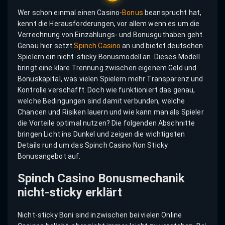
Wer schon einmal einen Casino-
Bonus
beansprucht hat,
kennt die Herausforderungen, vor allem wenn es um die
Verrechnung von Einzahlungs- und Bonusguthaben geht.
Genau hier setzt
Spinch Casino
an und bietet deutschen
Spielern ein nicht-sticky Bonusmodell an. Dieses Modell
bringt eine klare Trennung zwischen eigenem Geld und
Bonuskapital, was vielen Spielern mehr Transparenz und
Kontrolle verschafft. Doch wie funktioniert das genau,
welche Bedingungen sind damit verbunden, welche
Chancen und Risiken lauern und wie kann man als Spieler
die Vorteile optimal nutzen? Die folgenden Abschnitte
bringen Licht ins Dunkel und zeigen die wichtigsten
Details rund um das Spinch Casino Non Sticky
Bonusangebot auf.
Spinch Casino Bonusmechanik
nicht-sticky erklärt
Nicht-sticky Boni sind inzwischen bei vielen Online