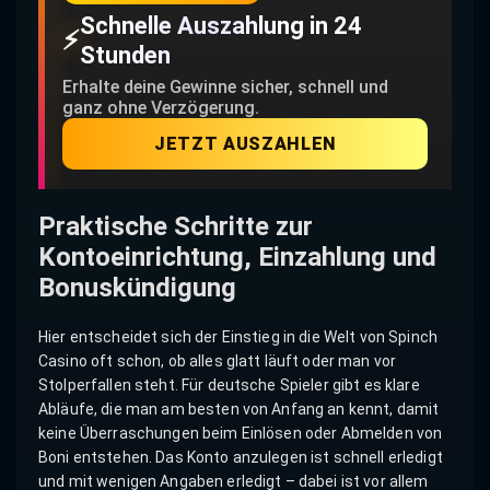
Schnelle Auszahlung in 24
⚡
Stunden
Erhalte deine Gewinne sicher, schnell und
ganz ohne Verzögerung.
JETZT AUSZAHLEN
Praktische Schritte zur
Kontoeinrichtung, Einzahlung und
Bonuskündigung
Hier entscheidet sich der Einstieg in die Welt von Spinch
Casino oft schon, ob alles glatt läuft oder man vor
Stolperfallen steht. Für deutsche Spieler gibt es klare
Abläufe, die man am besten von Anfang an kennt, damit
keine Überraschungen beim Einlösen oder Abmelden von
Boni entstehen. Das Konto anzulegen ist schnell erledigt
und mit wenigen Angaben erledigt – dabei ist vor allem