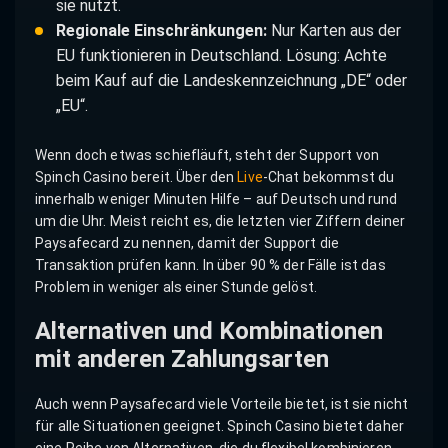
sie nutzt.
Regionale Einschränkungen:
Nur Karten aus der
EU funktionieren in Deutschland. Lösung: Achte
beim Kauf auf die Landeskennzeichnung „DE“ oder
„EU“.
Wenn doch etwas schiefläuft, steht der Support von
Spinch Casino bereit. Über den
Live
-Chat bekommst du
innerhalb weniger Minuten Hilfe – auf Deutsch und rund
um die Uhr. Meist reicht es, die letzten vier Ziffern deiner
Paysafecard zu nennen, damit der Support die
Transaktion prüfen kann. In über 90 % der Fälle ist das
Problem in weniger als einer Stunde gelöst.
Alternativen und Kombinationen
mit anderen Zahlungsarten
Auch wenn Paysafecard viele Vorteile bietet, ist sie nicht
für alle Situationen geeignet. Spinch Casino bietet daher