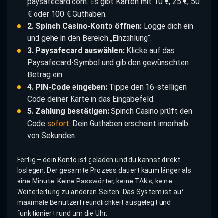
paysafecard.com. Es gibt Karten mit 10 €, 25 €, 50
€ oder 100 € Guthaben.
2. Spinch Casino-Konto öffnen:
Logge dich ein
und gehe in den Bereich „Einzahlung“.
3. Paysafecard auswählen:
Klicke auf das
Paysafecard-Symbol und gib den gewünschten
Betrag ein.
4. PIN-Code eingeben:
Tippe den 16-stelligen
Code deiner Karte in das Eingabefeld.
5. Zahlung bestätigen:
Spinch Casino prüft den
Code
sofort
. Dein Guthaben erscheint innerhalb
von Sekunden.
Fertig – dein Konto ist geladen und du kannst direkt
loslegen. Der gesamte Prozess dauert kaum länger als
eine Minute. Keine Passwörter, keine TANs, keine
Weiterleitung zu anderen Seiten. Das System ist auf
maximale Benutzerfreundlichkeit ausgelegt und
funktioniert rund um die Uhr.