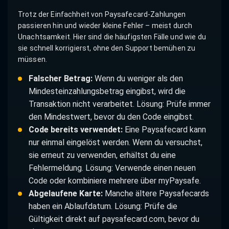
Trotz der Einfachheit von Paysafecard-Zahlungen
passieren hin und wieder kleine Fehler – meist durch
Unachtsamkeit. Hier sind die häufigsten Fälle und wie du
sie schnell korrigierst, ohne den Support bemühen zu
müssen.
Falscher Betrag:
Wenn du weniger als den
Mindesteinzahlungsbetrag eingibst, wird die
Transaktion nicht verarbeitet. Lösung: Prüfe immer
den Mindestwert, bevor du den Code eingibst.
Code bereits verwendet:
Eine Paysafecard kann
nur einmal eingelöst werden. Wenn du versuchst,
sie erneut zu verwenden, erhältst du eine
Fehlermeldung. Lösung: Verwende einen neuen
Code oder kombiniere mehrere über myPaysafe.
Abgelaufene Karte:
Manche ältere Paysafecards
haben ein Ablaufdatum. Lösung: Prüfe die
Gültigkeit direkt auf paysafecard.com, bevor du