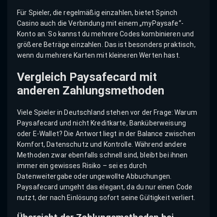
Für Spieler, die regelmäßig einzahlen, bietet Spinch
Casino auch die Verbindung mit einem „myPaysafe“-
Konto an. So kannst du mehrere Codes kombinieren und
größere Beträge einzahlen. Das ist besonders praktisch,
wenn du mehrere Karten mit kleineren Werten hast.
Vergleich Paysafecard mit
anderen Zahlungsmethoden
Viele Spieler in Deutschland stehen vor der Frage: Warum
Paysafecard und nicht Kreditkarte, Banküberweisung
oder E-Wallet? Die Antwort liegt in der Balance zwischen
Komfort, Datenschutz und Kontrolle. Während andere
Methoden zwar ebenfalls schnell sind, bleibt bei ihnen
immer ein gewisses Risiko – sei es durch
Datenweitergabe oder ungewollte Abbuchungen.
Paysafecard umgeht das elegant, da du nur einen Code
nutzt, der nach Einlösung sofort seine Gültigkeit verliert.