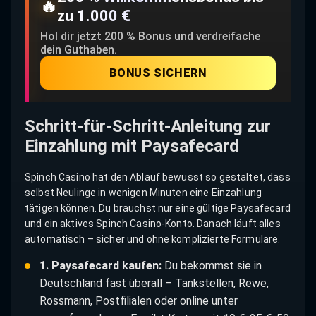
🔥
zu 1.000 €
Hol dir jetzt 200 % Bonus und verdreifache
dein Guthaben.
BONUS SICHERN
Schritt-für-Schritt-Anleitung zur
Einzahlung mit Paysafecard
Spinch Casino hat den Ablauf bewusst so gestaltet, dass
selbst Neulinge in wenigen Minuten eine Einzahlung
tätigen können. Du brauchst nur eine gültige Paysafecard
und ein aktives Spinch Casino-Konto. Danach läuft alles
automatisch – sicher und ohne komplizierte Formulare.
1. Paysafecard kaufen:
Du bekommst sie in
Deutschland fast überall – Tankstellen, Rewe,
Rossmann, Postfilialen oder online unter