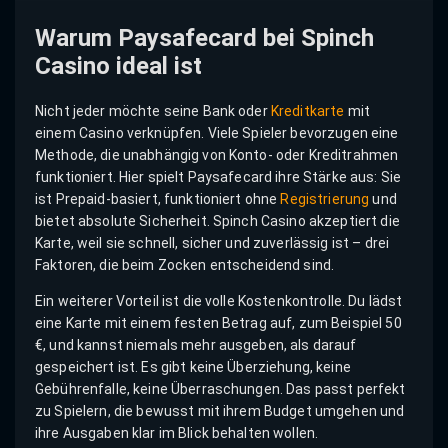
Warum Paysafecard bei Spinch
Casino ideal ist
Nicht jeder möchte seine Bank oder
Kreditkarte
mit
einem Casino verknüpfen. Viele Spieler bevorzugen eine
Methode, die unabhängig von Konto- oder Kreditrahmen
funktioniert. Hier spielt Paysafecard ihre Stärke aus: Sie
ist Prepaid-basiert, funktioniert ohne
Registrierung
und
bietet absolute Sicherheit. Spinch Casino akzeptiert die
Karte, weil sie schnell, sicher und zuverlässig ist – drei
Faktoren, die beim Zocken entscheidend sind.
Ein weiterer Vorteil ist die volle Kostenkontrolle. Du lädst
eine Karte mit einem festen Betrag auf, zum Beispiel 50
€, und kannst niemals mehr ausgeben, als darauf
gespeichert ist. Es gibt keine Überziehung, keine
Gebührenfalle, keine Überraschungen. Das passt perfekt
zu Spielern, die bewusst mit ihrem Budget umgehen und
ihre Ausgaben klar im Blick behalten wollen.