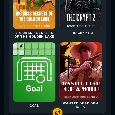
BIG BASS - SECRETS
THE CRYPT 2
OF THE GOLDEN LAKE
WANTED DEAD OR A
GOAL
WILD