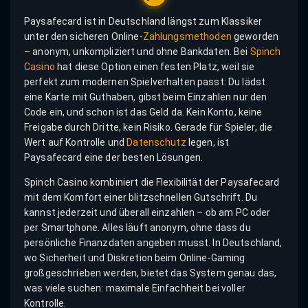
Paysafecard ist in Deutschland längst zum Klassiker
unter den sicheren Online-
Zahlungsmethoden
geworden
– anonym, unkompliziert und ohne Bankdaten. Bei
Spinch
Casino
hat diese Option einen festen Platz, weil sie
perfekt zum modernen Spielverhalten passt: Du lädst
eine Karte mit Guthaben, gibst beim Einzahlen nur den
Code ein, und schon ist das Geld da. Kein Konto, keine
Freigabe durch Dritte, kein Risiko. Gerade für Spieler, die
Wert auf Kontrolle und
Datenschutz
legen, ist
Paysafecard eine der besten Lösungen.
Spinch Casino kombiniert die Flexibilität der Paysafecard
mit dem Komfort einer blitzschnellen Gutschrift. Du
kannst jederzeit und überall einzahlen – ob am PC oder
per Smartphone. Alles läuft anonym, ohne dass du
persönliche Finanzdaten angeben musst. In Deutschland,
wo Sicherheit und Diskretion beim Online-Gaming
großgeschrieben werden, bietet das System genau das,
was viele suchen: maximale Einfachheit bei voller
Kontrolle.