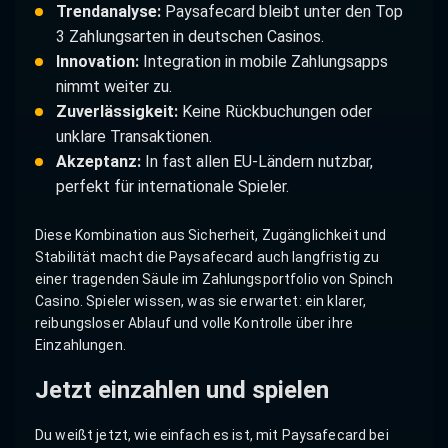
Trendanalyse:
Paysafecard bleibt unter den Top
3 Zahlungsarten in deutschen Casinos.
Innovation:
Integration in mobile Zahlungsapps
nimmt weiter zu.
Zuverlässigkeit:
Keine Rückbuchungen oder
unklare Transaktionen.
Akzeptanz:
In fast allen EU-Ländern nutzbar,
perfekt für internationale Spieler.
Diese Kombination aus Sicherheit, Zugänglichkeit und
Stabilität macht die Paysafecard auch langfristig zu
einer tragenden Säule im Zahlungsportfolio von Spinch
Casino. Spieler wissen, was sie erwartet: ein klarer,
reibungsloser Ablauf und volle Kontrolle über ihre
Einzahlungen.
Jetzt einzahlen und spielen
Du weißt jetzt, wie einfach es ist, mit Paysafecard bei