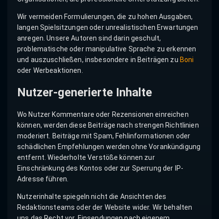
Wir vermeiden Formulierungen, die zu hohen Ausgaben,
langen Spielsitzungen oder unrealistischen Erwartungen
anregen. Unsere Autoren sind darin geschult,
problematische oder manipulative Sprache zu erkennen
und auszuschließen, insbesondere in Beiträgen zu
Boni
oder Werbeaktionen.
Nutzer-generierte Inhalte
Wo Nutzer Kommentare oder Rezensionen einreichen
können, werden diese Beiträge nach strengen Richtlinien
moderiert. Beiträge mit Spam, Fehlinformationen oder
schädlichen Empfehlungen werden ohne Vorankündigung
entfernt. Wiederholte Verstöße können zur
Einschränkung des Kontos oder zur Sperrung der IP-
Adresse führen.
Nutzerinhalte spiegeln nicht die Ansichten des
Redaktionsteams oder der Website wider. Wir behalten
uns das Recht vor, Einsendungen nach eigenem