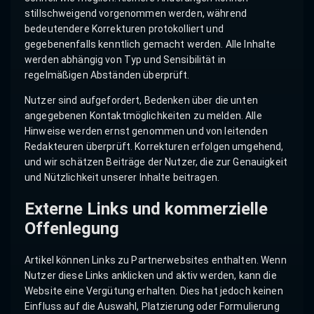
stillschweigend vorgenommen werden, während
bedeutendere Korrekturen protokolliert und
gegebenenfalls kenntlich gemacht werden. Alle Inhalte
werden abhängig von Typ und Sensibilität in
regelmäßigen Abständen überprüft.
Nutzer sind aufgefordert, Bedenken über die unten
angegebenen Kontaktmöglichkeiten zu melden. Alle
Hinweise werden ernst genommen und von leitenden
Redakteuren überprüft. Korrekturen erfolgen umgehend,
und wir schätzen Beiträge der Nutzer, die zur Genauigkeit
und Nützlichkeit unserer Inhalte beitragen.
Externe Links und kommerzielle
Offenlegung
Artikel können Links zu Partnerwebsites enthalten. Wenn
Nutzer diese Links anklicken und aktiv werden, kann die
Website eine Vergütung erhalten. Dies hat jedoch keinen
Einfluss auf die Auswahl, Platzierung oder Formulierung