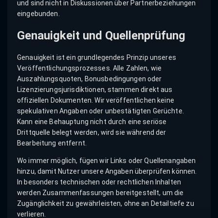
und sind nicht in Diskussionen über Partnerbeziehungen
eingebunden.
Genauigkeit und Quellenprüfung
Genauigkeit ist ein grundlegendes Prinzip unseres
Veröffentlichungsprozesses. Alle Zahlen, wie
Auszahlungsquoten, Bonusbedingungen oder
Lizenzierungsjurisdiktionen, stammen direkt aus
offiziellen Dokumenten. Wir veröffentlichen keine
spekulativen Angaben oder unbestätigten Gerüchte.
Kann eine Behauptung nicht durch eine seriöse
Drittquelle belegt werden, wird sie während der
Bearbeitung entfernt.
Wo immer möglich, fügen wir Links oder Quellenangaben
hinzu, damit Nutzer unsere Angaben überprüfen können.
In besonders technischen oder rechtlichen Inhalten
werden Zusammenfassungen bereitgestellt, um die
Zugänglichkeit zu gewährleisten, ohne an Detailtiefe zu
verlieren.