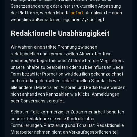
Gesetzesänderung oder einer strukturellen Anpassung
der Plattform, werden Inhalte
sofort
aktualisiert – auch
wenn dies außerhalb des regulären Zyklus liegt.
Redaktionelle Unabhängigkeit
Wir wahren eine strikte Trennung zwischen
redaktionellen und kommerziellen Aktivitäten. Kein
Sponsor, Werbepartner oder Affiliate hat die Möglichkeit,
unsere Inhalte zu bearbeiten oder zu beeinflussen. Jede
Form bezahlter Promotion wird deutlich gekennzeichnet
und unterliegt denselben redaktionellen Standards wie
alle anderen Materialien. Autoren und Redakteure werden
nicht anhand von Kennzahlen wie Klicks, Anmeldungen
oder Conversions vergütet.
Selbst im Falle kommerzieller Zusammenarbeit behalten
unsere Redakteure die volle Kontrolle über
Formulierungen, Platzierung und Tonalität. Redaktionelle
Mitarbeiter nehmen nicht an Verkaufsgesprächen teil