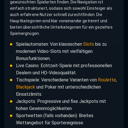
gewünschten Spielarten finden. Die Navigation ist
einfach strukturiert, sodass sich sowohl Einsteiger als
auch erfahrene Nutzer schnell zurechtfinden. Die
Hauptkategorien sind klar voneinander getrennt und
bieten übersichtliche Unterkategorien für ein gezieltes
Spielvergnügen.
Spielautomaten: Von klassischen
Slots
bis zu
modernen Video-Slots mit vielfältigen
Bonusfunktionen.
Live Casino: Echtzeit-Spiele mit professionellen
Dealern und HD-Videoqualität.
Tischspiele: Verschiedene Varianten von
Roulette
,
Blackjack
und Poker mit unterschiedlichen
Einsatzlimits.
Jackpots: Progressive und fixe Jackpots mit
hohen Gewinnmöglichkeiten.
Sportwetten (falls vorhanden): Breites
Wettangebot für Sportereignisse.