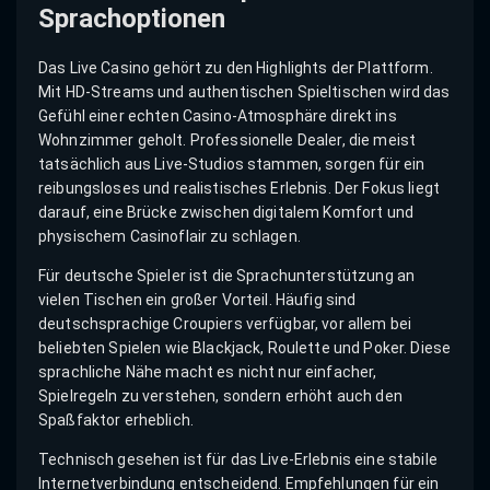
Sprachoptionen
Das Live Casino gehört zu den Highlights der Plattform.
Mit HD-Streams und authentischen Spieltischen wird das
Gefühl einer echten Casino-Atmosphäre direkt ins
Wohnzimmer geholt. Professionelle Dealer, die meist
tatsächlich aus Live-Studios stammen, sorgen für ein
reibungsloses und realistisches Erlebnis. Der Fokus liegt
darauf, eine Brücke zwischen digitalem Komfort und
physischem Casinoflair zu schlagen.
Für deutsche Spieler ist die Sprachunterstützung an
vielen Tischen ein großer Vorteil. Häufig sind
deutschsprachige Croupiers verfügbar, vor allem bei
beliebten Spielen wie Blackjack, Roulette und Poker. Diese
sprachliche Nähe macht es nicht nur einfacher,
Spielregeln zu verstehen, sondern erhöht auch den
Spaßfaktor erheblich.
Technisch gesehen ist für das Live-Erlebnis eine stabile
Internetverbindung entscheidend. Empfehlungen für ein