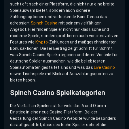
sucht oft nach einer Plattform, die nicht nur eine breite
Spielauswahl bietet, sondern auch sichere
Zahlungsoptionen und verlockende Boni. Genau das
adressiert
Spinch Casino
mit seinem vielfältigen
Angebot. Hier finden Spieler nicht nur klassische und
moderne Spiele, sondern profitieren auch von innovativen
Features wie
Krypto
-Zahlungen und maßgeschneiderten
Bonusaktionen. Dieser Beitrag zeigt Schritt für Schritt,
was Spinch Casino Spielkategorien und deren Vorteile für
deutsche Spieler ausmachen, wie die beliebtesten
Spielautomaten gestaltet sind und was das
Live Casino
sowie Tischspiele mit Blick auf Auszahlungsquoten zu
bieten haben.
Spinch Casino Spielkategorien
Die Vielfalt an Spielen ist für viele das A und O beim
Einstieg in eine neue Casino-Plattform. Bei der
Gestaltung der Spinch Casino Website wurde besonders
darauf geachtet, dass deutsche Spieler schnell die