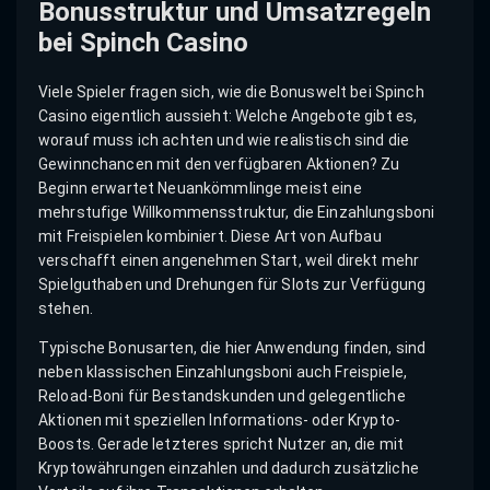
Bonusstruktur und Umsatzregeln
bei Spinch Casino
Viele Spieler fragen sich, wie die Bonuswelt bei Spinch
Casino eigentlich aussieht: Welche Angebote gibt es,
worauf muss ich achten und wie realistisch sind die
Gewinnchancen mit den verfügbaren Aktionen? Zu
Beginn erwartet Neuankömmlinge meist eine
mehrstufige Willkommensstruktur, die Einzahlungsboni
mit Freispielen kombiniert. Diese Art von Aufbau
verschafft einen angenehmen Start, weil direkt mehr
Spielguthaben und Drehungen für Slots zur Verfügung
stehen.
Typische Bonusarten, die hier Anwendung finden, sind
neben klassischen Einzahlungsboni auch Freispiele,
Reload-Boni für Bestandskunden und gelegentliche
Aktionen mit speziellen Informations- oder Krypto-
Boosts. Gerade letzteres spricht Nutzer an, die mit
Kryptowährungen einzahlen und dadurch zusätzliche