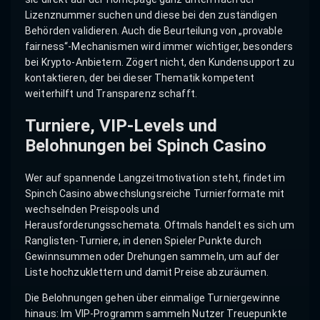
Lizenznummer suchen und diese bei den zuständigen
Behörden validieren. Auch die Beurteilung von „provable
fairness“-Mechanismen wird immer wichtiger, besonders
bei Krypto-Anbietern. Zögert nicht, den Kundensupport zu
kontaktieren, der bei dieser Thematik kompetent
weiterhilft und Transparenz schafft.
Turniere, VIP-Levels und
Belohnungen bei Spinch Casino
Wer auf spannende Langzeitmotivation steht, findet im
Spinch Casino abwechslungsreiche Turnierformate mit
wechselnden Preispools und
Herausforderungsschemata. Oftmals handelt es sich um
Ranglisten-Turniere, in denen Spieler Punkte durch
Gewinnsummen oder Drehungen sammeln, um auf der
Liste hochzuklettern und damit Preise abzuräumen.
Die Belohnungen gehen über einmalige Turniergewinne
hinaus: Im VIP-Programm sammeln Nutzer Treuepunkte