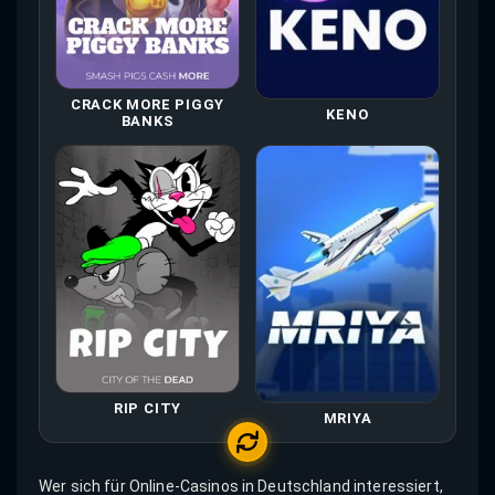
CRACK MORE PIGGY
KENO
BANKS
RIP CITY
MRIYA
Wer sich für Online-Casinos in Deutschland interessiert,