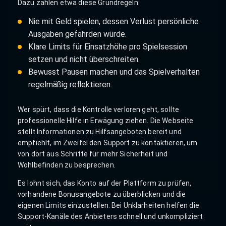
Dazu zählen etwa diese Grundregeln:
Nie mit Geld spielen, dessen Verlust persönliche
Ausgaben gefährden würde.
Klare Limits für Einsatzhöhe pro Spielsession
setzen und nicht überschreiten.
Bewusst Pausen machen und das Spielverhalten
regelmäßig reflektieren.
Wer spürt, dass die Kontrolle verloren geht, sollte
professionelle Hilfe in Erwägung ziehen. Die Webseite
stellt Informationen zu Hilfsangeboten bereit und
empfiehlt, im Zweifel den Support zu kontaktieren, um
von dort aus Schritte für mehr Sicherheit und
Wohlbefinden zu besprechen.
Es lohnt sich, das Konto auf der Plattform zu prüfen,
vorhandene Bonusangebote zu überblicken und die
eigenen Limits einzustellen. Bei Unklarheiten helfen die
Support-Kanäle des Anbieters schnell und unkompliziert