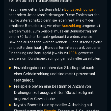
Vorteile auf ihre Transaktionen erhalten.
Fast immer gelten bei Boni strikte
Bonusbedingungen
,
besonders Umsatzanforderungen. Diese Zahlen werden
häufig unterschätzt, denn sie legen fest, wie oft der
erhaltene Bonusbetrag vor einer
Auszahlung
umgesetzt
werden muss. Zum Beispiel muss ein Bonusbetrag mit
einem 30-fachen Umsatz geknackt werden, ehe die
Gewinne ausgezahlt werden können. Für deutsche Spieler
sind außerdem häufig Bonusarten interessant, bei denen
Einzahlung und Bonusgeld jeweils zu
100%
gewertet
werden, um Durchspielbedingungen schneller zu erfüllen.
Einzahlungsboni erhöhen das Startkapital nach
einer Geldeinzahlung und sind meist prozentual
festgelegt.
Freispiele bieten eine bestimmte Anzahl von
Drehungen auf ausgewählten Slots, häufig mit
begrenzter Gewinnhöhe.
Krypto-Boost ist ein spezieller Aufschlag auf