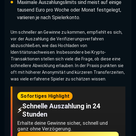
Maximale Auszahlungslimits sind meist auf einige
tausend Euro pro Woche oder Monat festgelegt,
variieren je nach Spielerkonto.
Um schneller an Gewinne zu kommen, empfiehlt es sich,
vor der Auszahlung die Verifizierungsverfahren
abzuschließen, wie das Hochladen von
Identitätsnachweisen. Insbesondere bei Krypto-
Transaktionen stellen sich viele die Frage, ob diese eine
schnellere Abwicklung erlauben. In der Praxis punkten sie
oft mit höherer Anonymität und kürzeren Transferzeiten,
was viele erfahrene Spieler zu schätzen wissen.
Sofortiges Highlight
Schnelle Auszahlung in 24
⚡
Stunden
Erhalte deine Gewinne sicher, schnell und
ganz ohne Verzögerung.