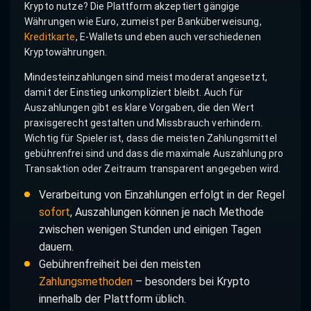
Krypto nutze? Die Plattform akzeptiert gängige
Währungen wie Euro, zumeist per Banküberweisung,
Kreditkarte
, E-Wallets und eben auch verschiedenen
Kryptowährungen.
Mindesteinzahlungen sind meist moderat angesetzt,
damit der Einstieg unkompliziert bleibt. Auch für
Auszahlungen gibt es klare Vorgaben, die den Wert
praxisgerecht gestalten und Missbrauch verhindern.
Wichtig für Spieler ist, dass die meisten Zahlungsmittel
gebührenfrei sind und dass die maximale Auszahlung pro
Transaktion oder Zeitraum transparent angegeben wird.
Verarbeitung von Einzahlungen erfolgt in der Regel
sofort
, Auszahlungen können je nach Methode
zwischen wenigen Stunden und einigen Tagen
dauern.
Gebührenfreiheit bei den meisten
Zahlungsmethoden
– besonders bei Krypto
innerhalb der Plattform üblich.