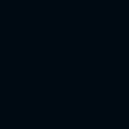
Support