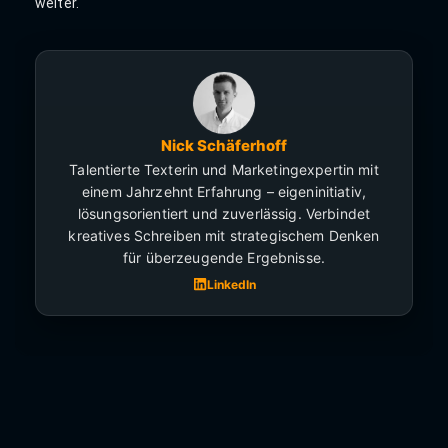
weiter.
Nick Schäferhoff
Talentierte Texterin und Marketingexpertin mit
einem Jahrzehnt Erfahrung – eigeninitiativ,
lösungsorientiert und zuverlässig. Verbindet
kreatives Schreiben mit strategischem Denken
für überzeugende Ergebnisse.
LinkedIn