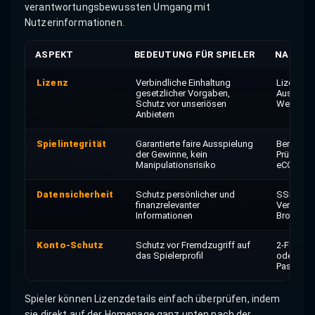
verantwortungsbewussten Umgang mit
Nutzerinformationen.
ASPEKT
BEDEUTUNG FÜR SPIELER
NACHWE
Lizenz
Verbindliche Einhaltung
Lizenzn
gesetzlicher Vorgaben,
Ausstell
Schutz vor unseriösen
Webseite
Anbietern
Spielintegrität
Garantierte faire Ausspielung
Berichte
der Gewinne, kein
Prüforgan
Manipulationsrisiko
eCOGRA o
Datensicherheit
Schutz persönlicher und
SSL-Zerti
finanzrelevanter
Verbindun
Informationen
Browser
Konto-Schutz
Schutz vor Fremdzugriff auf
2-Faktor-
das Spielerprofil
oder sich
Passwortr
Spieler können Lizenzdetails einfach überprüfen, indem
sie direkt auf der Homepage ganz unten nach der