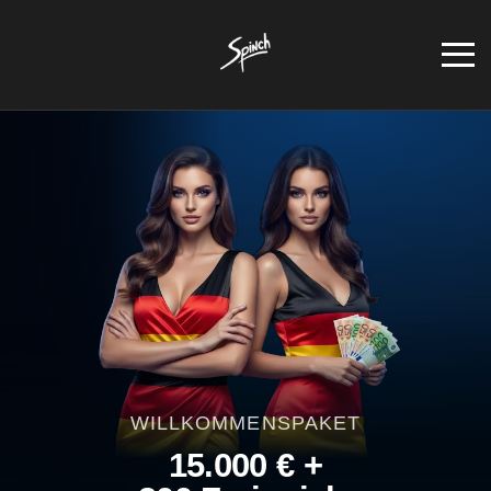
WILLKOMMENSPAKET
15.000 € +