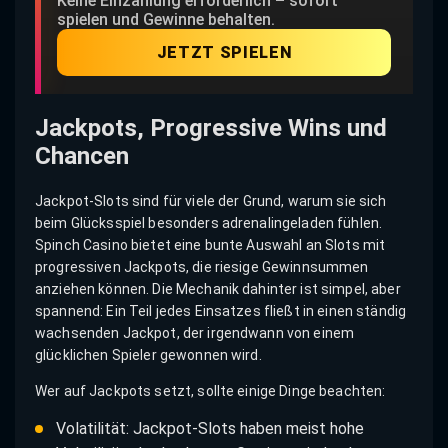
Keine Einzahlung erforderlich – sofort
spielen und Gewinne behalten.
JETZT SPIELEN
Jackpots, Progressive Wins und
Chancen
Jackpot-Slots sind für viele der Grund, warum sie sich
beim Glücksspiel besonders adrenalingeladen fühlen.
Spinch Casino bietet eine bunte Auswahl an Slots mit
progressiven Jackpots, die riesige Gewinnsummen
anziehen können. Die Mechanik dahinter ist simpel, aber
spannend: Ein Teil jedes Einsatzes fließt in einen ständig
wachsenden Jackpot, der irgendwann von einem
glücklichen Spieler gewonnen wird.
Wer auf Jackpots setzt, sollte einige Dinge beachten:
Volatilität: Jackpot-Slots haben meist hohe