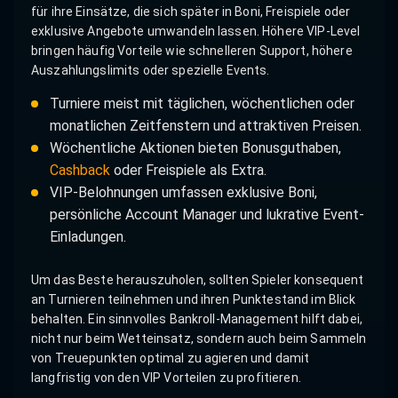
für ihre Einsätze, die sich später in Boni, Freispiele oder
exklusive Angebote umwandeln lassen. Höhere VIP-Level
bringen häufig Vorteile wie schnelleren Support, höhere
Auszahlungslimits oder spezielle Events.
Turniere meist mit täglichen, wöchentlichen oder
monatlichen Zeitfenstern und attraktiven Preisen.
Wöchentliche Aktionen bieten Bonusguthaben,
Cashback
oder Freispiele als Extra.
VIP-Belohnungen umfassen exklusive Boni,
persönliche Account Manager und lukrative Event-
Einladungen.
Um das Beste herauszuholen, sollten Spieler konsequent
an Turnieren teilnehmen und ihren Punktestand im Blick
behalten. Ein sinnvolles Bankroll-Management hilft dabei,
nicht nur beim Wetteinsatz, sondern auch beim Sammeln
von Treuepunkten optimal zu agieren und damit
langfristig von den VIP Vorteilen zu profitieren.