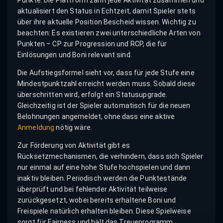
aktualisiert den Status in Echtzeit, damit Spieler stets
über ihre aktuelle Position Bescheid wissen. Wichtig zu
beachten: Es existieren zwei unterschiedliche Arten von
Punkten – CP zur Progression und RCP, die für
Einlösungen und Boni relevant sind.
Die Aufstiegsformel sieht vor, dass für jede Stufe eine
Mindestpunktzahl erreicht werden muss. Sobald diese
überschritten wird, erfolgt ein Statusupgrade.
Gleichzeitig ist der Spieler automatisch für die neuen
Belohnungen angemeldet, ohne dass eine aktive
Anmeldung
nötig wäre.
Zur Förderung von Aktivität gibt es
Rücksetzmechanismen, die verhindern, dass sich Spieler
nur einmal auf eine hohe Stufe hochspielen und dann
inaktiv bleiben. Periodisch werden die Punktestände
überprüft und bei fehlender Aktivität teilweise
zurückgesetzt, wobei bereits erhaltene Boni und
Freispiele natürlich erhalten bleiben. Diese Spielweise
sorgt für Fairness und hält das Treueprogramm