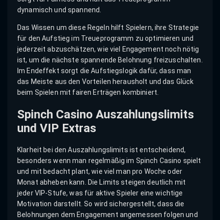
dynamisch und spannend.
Das Wissen um diese Regeln hilft Spielern, ihre Strategie
für den Aufstieg im Treueprogramm zu optimieren und
jederzeit abzuschätzen, wie viel Engagement noch nötig
ist, um die nächste spannende Belohnung freizuschalten.
Im Endeffekt sorgt die Aufstiegslogik dafür, dass man
das Meiste aus den Vorteilen herausholt und das Glück
beim Spielen mit fairen Erträgen kombiniert.
Spinch Casino Auszahlungslimits
und VIP Extras
Klarheit bei den Auszahlungslimits ist entscheidend,
besonders wenn man regelmäßig im Spinch Casino spielt
und mit bedacht plant, wie viel man pro Woche oder
Monat abheben kann. Die Limits steigen deutlich mit
jeder VIP-Stufe, was für aktive Spieler eine wichtige
Motivation darstellt. So wird sichergestellt, dass die
Belohnungen dem Engagement angemessen folgen und