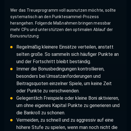
Wer das Treueprogramm voll ausnutzen möchte, sollte
systematisch an den Punktesammel-Prozess
herangehen. Folgende Maßnahmen bringen messbar
mehr CPs und unterstützen den optimalen Ablauf der
Bonusnutzung:
Regelmäßig kleinere Einsätze verteilen, anstatt
selten große. So sammeln sich häufiger Punkte an
und der Fortschritt bleibt beständig.
Immer die Bonusbedingungen kontrollieren,
besonders bei Umsatzanforderungen und
Beitragsquoten einzelner Spiele, um keine Zeit
oder Punkte zu verschwenden.
Gelegentlich Freispiele oder kleine Boni aktivieren,
um ohne eigenes Kapital Punkte zu generieren und
die Bankroll zu schonen.
Vermeiden, zu schnell und zu aggressiv auf eine
höhere Stufe zu spielen, wenn man noch nicht die