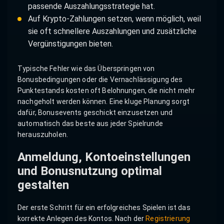
passende Auszahlungsstrategie hat.
Auf Krypto-Zahlungen setzen, wenn möglich, weil
sie oft schnellere Auszahlungen und zusätzliche
Vergünstigungen bieten.
Typische Fehler wie das Überspringen von
Bonusbedingungen oder die Vernachlässigung des
Punktestands kosten oft Belohnungen, die nicht mehr
nachgeholt werden können. Eine kluge Planung sorgt
dafür, Bonusevents geschickt einzusetzen und
automatisch das beste aus jeder Spielrunde
herauszuholen.
Anmeldung, Kontoeinstellungen
und Bonusnutzung optimal
gestalten
Der erste Schritt für ein erfolgreiches Spielen ist das
korrekte Anlegen des Kontos. Nach der
Registrierung