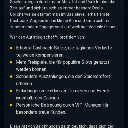
Spieler steigen durch mehr Aktivität und Punkte über die
Zeit auf und sichern sich so immer bessere Deals.
Üblicherweise startet man im Basislevel, erhält erste
Cashback-Angebote und kleine Boni und kann sich mit
zunehmendem Engagement auf wichtige Vorteile freuen.
Wer den Aufstieg schafft, profitiert von:
Erhöhte Cashback-Sätze, die täglichen Verluste
teilweise kompensieren.
Mehr Freispiele, die für populäre Slots genutzt
werden können.
Schnellere Auszahlungen, die den Spielkomfort
erhöhen.
Einladungen zu exklusiven Turnieren und Events
innerhalb des Casinos.
Persönliche Betreuung durch VIP-Manager für
besonders treue Kunden.
Diese Art von Belohnungen zeigt deutlich, dass sich der