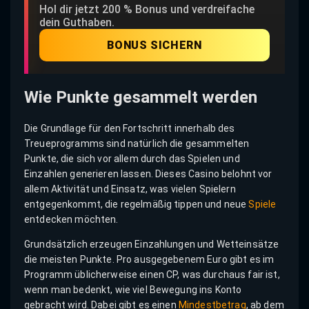
Hol dir jetzt 200 % Bonus und verdreifache
dein Guthaben.
BONUS SICHERN
Wie Punkte gesammelt werden
Die Grundlage für den Fortschritt innerhalb des
Treueprogramms sind natürlich die gesammelten
Punkte, die sich vor allem durch das Spielen und
Einzahlen generieren lassen. Dieses Casino belohnt vor
allem Aktivität und Einsatz, was vielen Spielern
entgegenkommt, die regelmäßig tippen und neue
Spiele
entdecken möchten.
Grundsätzlich erzeugen Einzahlungen und Wetteinsätze
die meisten Punkte. Pro ausgegebenem Euro gibt es im
Programm üblicherweise einen CP, was durchaus fair ist,
wenn man bedenkt, wie viel Bewegung ins Konto
gebracht wird. Dabei gibt es einen
Mindestbetrag
, ab dem