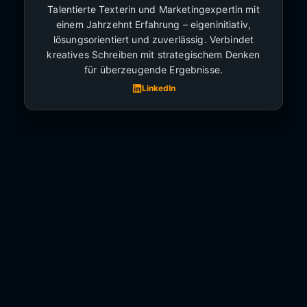
Talentierte Texterin und Marketingexpertin mit
einem Jahrzehnt Erfahrung – eigeninitiativ,
lösungsorientiert und zuverlässig. Verbindet
kreatives Schreiben mit strategischem Denken
für überzeugende Ergebnisse.
LinkedIn