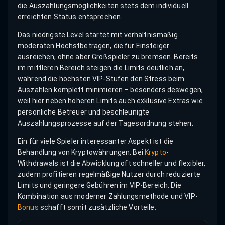
die Auszahlungsmöglichkeiten stets dem individuell
erreichten Status entsprechen.
Das niedrigste Level startet mit verhältnismäßig
moderaten Höchstbeträgen, die für Einsteiger
ausreichen, ohne aber Großspieler zu bremsen. Bereits
im mittleren Bereich steigen die Limits deutlich an,
während die höchsten VIP-Stufen den Stress beim
Auszahlen komplett minimieren – besonders deswegen,
weil hier neben höheren Limits auch exklusive Extras wie
persönliche Betreuer und beschleunigte
Auszahlungsprozesse auf der Tagesordnung stehen.
Ein für viele Spieler interessanter Aspekt ist die
Behandlung von Kryptowährungen. Bei
Krypto
-
Withdrawals ist die Abwicklung oft schneller und flexibler,
zudem profitieren regelmäßige Nutzer durch reduzierte
Limits und geringere Gebühren im VIP-Bereich. Die
Kombination aus moderner Zahlungsmethode und VIP-
Bonus
schafft somit zusätzliche Vorteile.