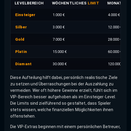
LEVELBEREICH
WÖCHENTLICHES
LIMIT
MONATLICH
Einsteiger
1.000 €
4.000 €
Silber
3.000 €
12.000 €
Gold
7.000 €
28.000 €
Platin
15.000 €
60.000 €
Diamant
30.000 €
120.000 €
Diese Aufteilung hilft dabei, persönlich realistische Ziele
zu setzen und Überraschungen bei der Auszahlung zu
vermeiden. Wer oft höhere Gewinne erzielt, fühlt sich im
VIP-Bereich besser aufgehoben als im Einsteiger-Level.
Die Limits sind zielführend so gestaltet, dass Spieler
stets wissen, welche finanziellen Möglichkeiten ihnen
offenstehen.
Die VIP-Extras beginnen mit einem persönlichen Betreuer,