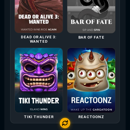
DEAD OR ALIVE 3:
BAR OF FATE
WANTED
TIKI THUNDER
REACTOONZ