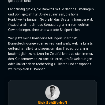
gekoppelt sind.
Langfristig gilt es, die Bankroll mit Bedacht zu managen
und Boni gezielt für Spiele zu nutzen, die hohe
Punktwerte bringen. So bleibt das System transparent,
flexibel und macht das Bonusprogramm zum echten
Gewinnbringer, ohne unerwartete Stolperfallen.
Wer jetzt seine Kontoeinstellungen überprüft,
Bonusbedingungen genau liest und weiß, welche Limits
gelten, hat alle Grundlagen, um das Treueprogramm
bestmöglich zu nutzen. Im Zweifel lohnt es sich immer,
den Kundenservice zu kontaktieren, um Abweichungen
oder Unklarheiten rechtzeitig zu klären und entspannt
weiterspielen zu können.
Nick Schäferhoff