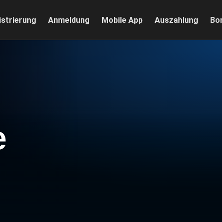
istrierung
Anmeldung
Mobile App
Auszahlung
Bo
e