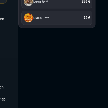
20 €
Ethan F***
256 €
Luca R***
nen
ach
 ab.