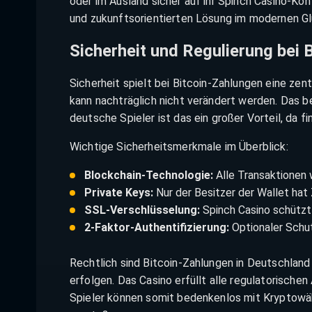
oder im Ausland sicher auf ihr Spinch Casino-Kont
und zukunftsorientierten Lösung im modernen Gl
Sicherheit und Regulierung bei 
Sicherheit spielt bei Bitcoin-Zahlungen eine zen
kann nachträglich nicht verändert werden. Das b
deutsche Spieler ist das ein großer Vorteil, da f
Wichtige Sicherheitsmerkmale im Überblick:
Blockchain-Technologie:
Alle Transaktionen 
Private Keys:
Nur der Besitzer der Wallet hat Z
SSL-Verschlüsselung:
Spinch Casino schützt
2-Faktor-Authentifizierung:
Optionaler Schut
Rechtlich sind Bitcoin-Zahlungen in Deutschland 
erfolgen. Das Casino erfüllt alle regulatorische
Spieler können somit bedenkenlos mit Kryptowä