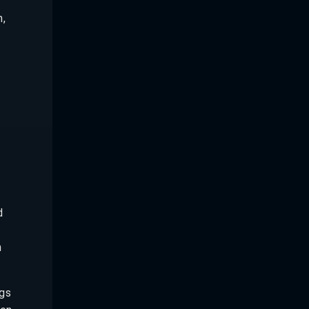
m
n,
d
n
egs