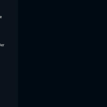
ne
Der