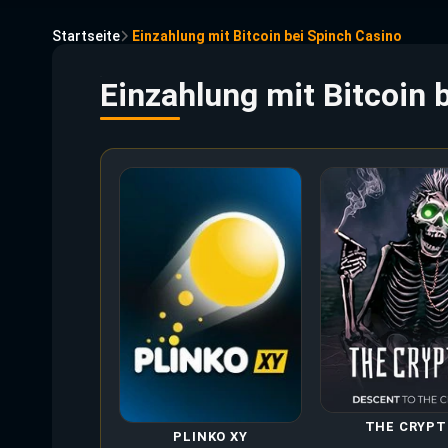
Startseite
Einzahlung mit Bitcoin bei Spinch Casino
Einzahlung mit Bitcoin 
THE CRYPT
PLINKO XY