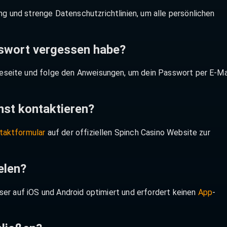
g und strenge Datenschutzrichtlinien, um alle persönlichen
sswort vergessen habe?
eseite und folge den Anweisungen, um dein Passwort per E-Ma
nst kontaktieren?
taktformular
auf der offiziellen Spinch Casino Website zur
elen?
wser auf iOS und Android optimiert und erfordert keinen
App
-