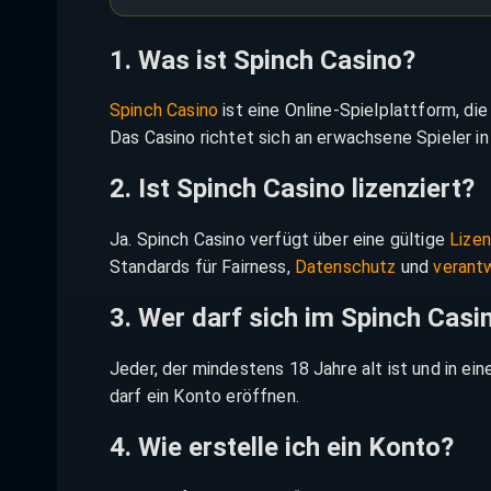
1. Was ist Spinch Casino?
Spinch Casino
ist eine Online-Spielplattform, di
Das Casino richtet sich an erwachsene Spieler i
2. Ist Spinch Casino lizenziert?
Ja. Spinch Casino verfügt über eine gültige
Lize
Standards für Fairness,
Datenschutz
und
verant
3. Wer darf sich im Spinch Casin
Jeder, der mindestens 18 Jahre alt ist und in ei
darf ein Konto eröffnen.
4. Wie erstelle ich ein Konto?