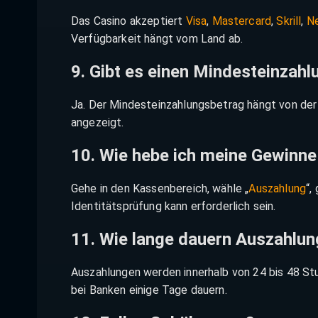
Das Casino akzeptiert
Visa
,
Mastercard
,
Skrill
,
Ne
Verfügbarkeit hängt vom Land ab.
9. Gibt es einen Mindesteinzah
Ja. Der Mindesteinzahlungsbetrag hängt von de
angezeigt.
10. Wie hebe ich meine Gewinne
Gehe in den Kassenbereich, wähle „
Auszahlung
“,
Identitätsprüfung kann erforderlich sein.
11. Wie lange dauern Auszahlu
Auszahlungen werden innerhalb von 24 bis 48 S
bei Banken einige Tage dauern.