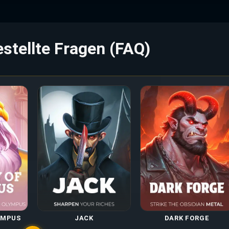
stellte Fragen (FAQ)
YMPUS
DARK FORGE
JACK