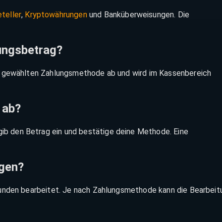
teller
,
Kryptowährungen
und Banküberweisungen. Die
lungsbetrag?
r gewählten Zahlungsmethode ab und wird im Kassenbereich
 ab?
 gib den Betrag ein und bestätige deine Methode. Eine
ngen?
tunden bearbeitet. Je nach Zahlungsmethode kann die Bearbeit