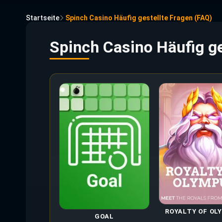
Startseite
Spinch Casino Häufig gestellte Fragen (FAQ)
Spinch Casino Häufig ge
ROYALTY OF OL
GOAL