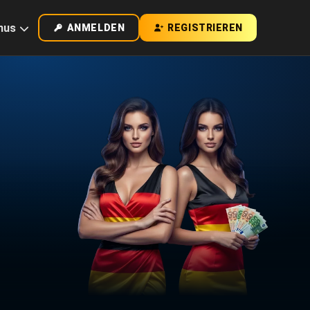
nus
ANMELDEN
REGISTRIEREN