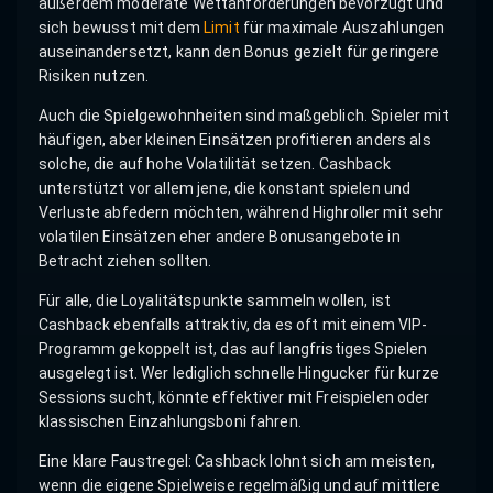
außerdem moderate Wettanforderungen bevorzugt und
sich bewusst mit dem
Limit
für maximale Auszahlungen
auseinandersetzt, kann den Bonus gezielt für geringere
Risiken nutzen.
Auch die Spielgewohnheiten sind maßgeblich. Spieler mit
häufigen, aber kleinen Einsätzen profitieren anders als
solche, die auf hohe Volatilität setzen. Cashback
unterstützt vor allem jene, die konstant spielen und
Verluste abfedern möchten, während Highroller mit sehr
volatilen Einsätzen eher andere Bonusangebote in
Betracht ziehen sollten.
Für alle, die Loyalitätspunkte sammeln wollen, ist
Cashback ebenfalls attraktiv, da es oft mit einem VIP-
Programm gekoppelt ist, das auf langfristiges Spielen
ausgelegt ist. Wer lediglich schnelle Hingucker für kurze
Sessions sucht, könnte effektiver mit Freispielen oder
klassischen Einzahlungsboni fahren.
Eine klare Faustregel: Cashback lohnt sich am meisten,
wenn die eigene Spielweise regelmäßig und auf mittlere