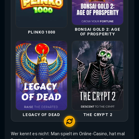
BONSAI GOLD 2: AGE
PLINKO 1000
OF PROSPERITY
THE CRYPT 2
LEGACY OF DEAD
Wer kennt es nicht: Man spielt im Online-Casino, hat mal