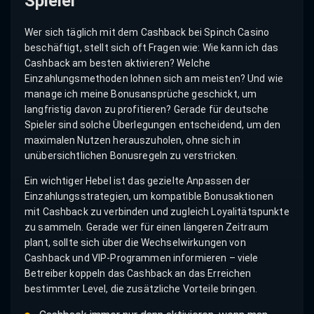
Spieler
Wer sich täglich mit dem Cashback bei Spinch Casino
beschäftigt, stellt sich oft Fragen wie: Wie kann ich das
Cashback am besten aktivieren? Welche
Einzahlungsmethoden lohnen sich am meisten? Und wie
manage ich meine Bonusansprüche geschickt, um
langfristig davon zu profitieren? Gerade für deutsche
Spieler sind solche Überlegungen entscheidend, um den
maximalen Nutzen herauszuholen, ohne sich in
unübersichtlichen Bonusregeln zu verstricken.
Ein wichtiger Hebel ist das gezielte Anpassen der
Einzahlungsstrategien, um kompatible Bonusaktionen
mit Cashback zu verbinden und zugleich Loyalitätspunkte
zu sammeln. Gerade wer für einen längeren Zeitraum
plant, sollte sich über die Wechselwirkungen von
Cashback und VIP-Programmen informieren – viele
Betreiber koppeln das Cashback an das Erreichen
bestimmter Level, die zusätzliche Vorteile bringen.