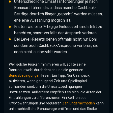
Unterschiedliche Umsatzanforderungen je nach
Bonusart führen dazu, dass manche Cashback-
Beträge deutlich länger „geparkt“ werden müssen,
ehe eine Auszahlung möglich ist.
Fristen wie eine 7-tägige Einlösezeit sind strikt zu
beachten, sonst verfällt der Anspruch verloren.
Bei Level-Resets gehen oftmals nicht nur Boni,
sondern auch Cashback-Ansprüche verloren, die
noch nicht ausbezahlt wurden.
Wer solche Risiken minimieren will, sollte seine
Bonusauswahl durchdenken und die genauen
Bonusbedingungen
lesen. Ein Tipp: Nur Cashback
aktivieren, wenn genügend Zeit und Spielkapital
vorhanden sind, um die Umsatzbedingungen
umzusetzen. Außerdem empfiehlt es sich, die Arten der
Einzahlungen zu differenzieren. Ein Bolt-on aus
Kryptowährungen und regulären
Zahlungsmethoden
kann
unterschiedliche Bonuswege eröffnen und das Risiko