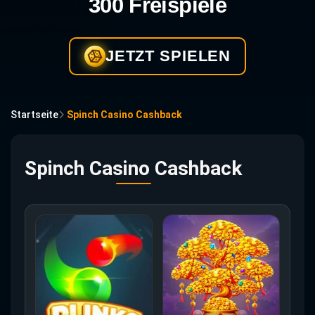
300 Freispiele
JETZT SPIELEN
Startseite
Spinch Casino Cashback
Spinch Casino Cashback