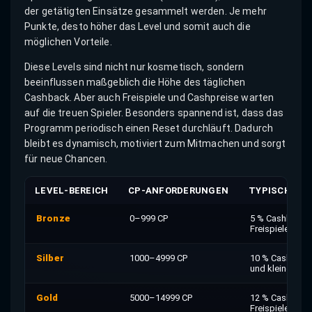
der getätigten Einsätze gesammelt werden. Je mehr
Punkte, desto höher das Level und somit auch die
möglichen Vorteile.
Diese Levels sind nicht nur kosmetisch, sondern
beeinflussen maßgeblich die Höhe des täglichen
Cashback. Aber auch Freispiele und Cashpreise warten
auf die treuen Spieler. Besonders spannend ist, dass das
Programm periodisch einen Reset durchläuft. Dadurch
bleibt es dynamisch, motiviert zum Mitmachen und sorgt
für neue Chancen.
LEVEL-BEREICH
CP-ANFORDERUNGEN
TYPISCHE B
Bronze
0–999 CP
5 % Cashback, 
Freispiele
Silber
1000–4999 CP
10 % Cashback,
und kleinere C
Gold
5000–14999 CP
12 % Cashback
Freispiele, bes