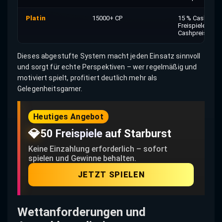
Platin
15000+ CP
15 % Cashback,
Freispiele und 
Cashpreise
Dieses abgestufte System macht jeden Einsatz sinnvoll
und sorgt für echte Perspektiven – wer regelmäßig und
motiviert spielt, profitiert deutlich mehr als
Gelegenheitsgamer.
Heutiges Angebot
💎
50 Freispiele auf Starburst
Keine Einzahlung erforderlich – sofort
spielen und Gewinne behalten.
JETZT SPIELEN
Wettanforderungen und