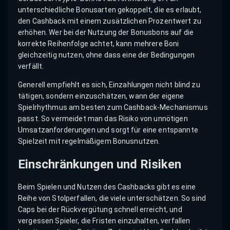
unterschiedliche Bonusarten gekoppelt, die es erlaubt,
den Cashback mit einem zusätzlichen Prozentwert zu
erhöhen. Wer bei der Nutzung der Bonusbons auf die
korrekte Reihenfolge achtet, kann mehrere Boni
gleichzeitig nutzen, ohne dass eine der Bedingungen
verfällt.
Generell empfiehlt es sich, Einzahlungen nicht blind zu
tätigen, sondern einzuschätzen, wann der eigene
Spielrhythmus am besten zum Cashback-Mechanismus
passt. So vermeidet man das Risiko von unnötigen
Umsatzanforderungen und sorgt für eine entspannte
Spielzeit mit regelmäßigem Bonusnutzen.
Einschränkungen und Risiken
Beim Spielen und Nutzen des Cashbacks gibt es eine
Reihe von Stolperfallen, die viele unterschätzen. So sind
Caps bei der Rückvergütung schnell erreicht, und
vergessen Spieler, die Fristen einzuhalten, verfallen