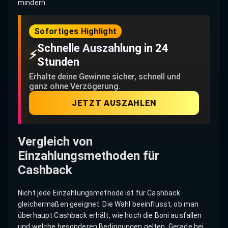
mindern.
Sofortiges Highlight
Schnelle Auszahlung in 24
⚡
Stunden
Erhalte deine Gewinne sicher, schnell und
ganz ohne Verzögerung.
JETZT AUSZAHLEN
Vergleich von
Einzahlungsmethoden für
Cashback
Nicht jede Einzahlungsmethode ist für Cashback
gleichermaßen geeignet. Die Wahl beeinflusst, ob man
überhaupt Cashback erhält, wie hoch die Boni ausfallen
und welche besonderen Bedingungen gelten. Gerade bei