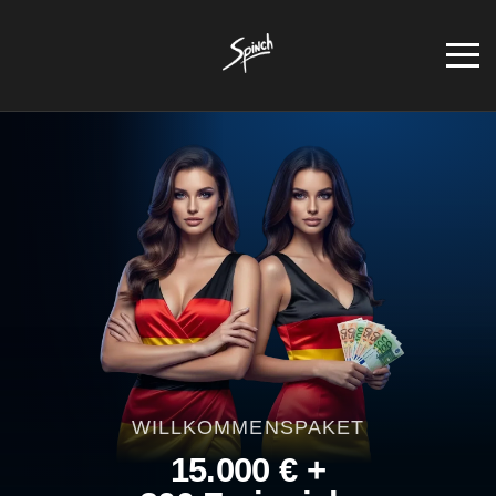
WILLKOMMENSPAKET
15.000 € +