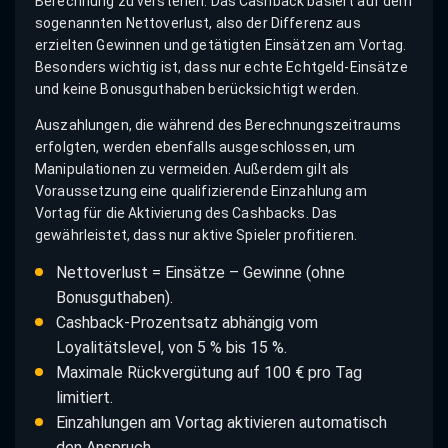
Berechnung zu verstehen. Das Cashback basiert auf dem
sogenannten Nettoverlust, also der Differenz aus
erzielten Gewinnen und getätigten Einsätzen am Vortag.
Besonders wichtig ist, dass nur echte Echtgeld-Einsätze
und keine Bonusguthaben berücksichtigt werden.
Auszahlungen, die während des Berechnungszeitraums
erfolgten, werden ebenfalls ausgeschlossen, um
Manipulationen zu vermeiden. Außerdem gilt als
Voraussetzung eine qualifizierende Einzahlung am
Vortag für die Aktivierung des Cashbacks. Das
gewährleistet, dass nur aktive Spieler profitieren.
Nettoverlust = Einsätze – Gewinne (ohne
Bonusguthaben).
Cashback-Prozentsatz abhängig vom
Loyalitätslevel, von 5 % bis 15 %.
Maximale Rückvergütung auf 100 € pro Tag
limitiert.
Einzahlungen am Vortag aktivieren automatisch
den Anspruch.