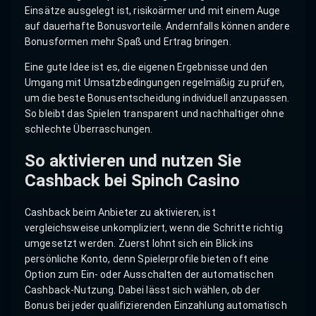
Einsätze ausgelegt ist, risikoärmer und mit einem Auge
auf dauerhafte Bonusvorteile. Andernfalls können andere
Bonusformen mehr Spaß und Ertrag bringen.
Eine gute Idee ist es, die eigenen Ergebnisse und den
Umgang mit Umsatzbedingungen regelmäßig zu prüfen,
um die beste Bonusentscheidung individuell anzupassen.
So bleibt das Spielen transparent und nachhaltiger ohne
schlechte Überraschungen.
So aktivieren und nutzen Sie
Cashback bei Spinch Casino
Cashback beim Anbieter zu aktivieren, ist
vergleichsweise unkompliziert, wenn die Schritte richtig
umgesetzt werden. Zuerst lohnt sich ein Blick ins
persönliche Konto, denn Spielerprofile bieten oft eine
Option zum Ein- oder Ausschalten der automatischen
Cashback-Nutzung. Dabei lässt sich wählen, ob der
Bonus bei jeder qualifizierenden Einzahlung automatisch