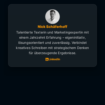
Nick Schäferhoff
Talentierte Texterin und Marketingexpertin mit
einem Jahrzehnt Erfahrung – eigeninitiativ,
lösungsorientiert und zuverlässig. Verbindet
kreatives Schreiben mit strategischem Denken
für überzeugende Ergebnisse.
LinkedIn