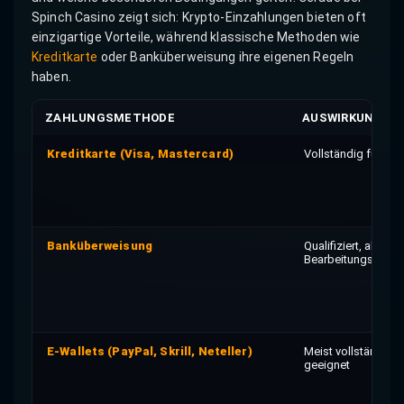
Spinch Casino zeigt sich: Krypto-Einzahlungen bieten oft
einzigartige Vorteile, während klassische Methoden wie
Kreditkarte
oder Banküberweisung ihre eigenen Regeln
haben.
ZAHLUNGSMETHODE
AUSWIRKUNGEN 
Kreditkarte (
Visa
,
Mastercard
)
Vollständig für Cas
Banküberweisung
Qualifiziert, allerd
Bearbeitungszeit
E-Wallets (
PayPal
,
Skrill
,
Neteller
)
Meist vollständig 
geeignet