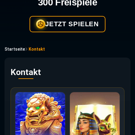
300 Freispiele
JETZT SPIELEN
Startseite
Kontakt
Kontakt