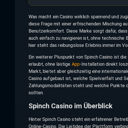
Was macht ein Casino wirklich spannend und zugä
diese Frage mit einer erfrischenden Mischung au
Benutzerkomfort. Diese Marke sorgt dafür, dass
auch einfach zu navigieren ist, ohne technische B
hier steht das reibungslose Erlebnis immer im Vo
Ein weiterer Pluspunkt von Spinch Casino ist di
erlaubt, ohne lästige
App
-Installation direkt lo
Markt, bietet aber gleichzeitig eine internationa
Casino aufgebaut ist, welche Spielvielfalt und 
Zahlungsmodalitäten steht und welche Punkte d
sollten.
Spinch Casino im Überblick
Hinter Spinch Casino steht ein erfahrener Betrei
Online-Casino. Die Leitidee der Plattform verbin