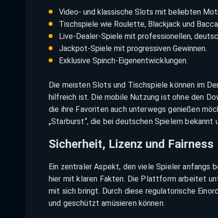
Video- und klassische Slots mit beliebten Mot
Tischspiele wie Roulette, Blackjack und Bacca
Live-Dealer-Spiele mit professionellen, deut
Jackpot-Spiele mit progressiven Gewinnen.
Exklusive Spinch-Eigenentwicklungen.
Die meisten Slots und Tischspiele können im D
hilfreich ist. Die mobile Nutzung ist ohne den D
die ihre Favoriten auch unterwegs genießen möch
„Starburst“, die bei deutschen Spielern bekannt 
Sicherheit, Lizenz und Fairness
Ein zentraler Aspekt, den viele Spieler anfangs 
hier mit klaren Fakten. Die Plattform arbeitet u
mit sich bringt. Durch diese regulatorische Einor
und geschützt amüsieren können.