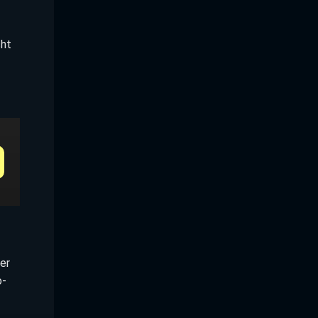
cht
ger
o-