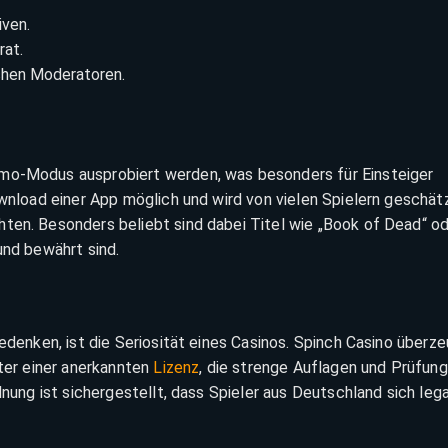
iven.
rat.
schen Moderatoren.
emo-Modus ausprobiert werden, was besonders für Einsteiger
ownload einer App möglich und wird von vielen Spielern geschätz
ten. Besonders beliebt sind dabei Titel wie „Book of Dead“ o
und bewährt sind.
bedenken, ist die Seriosität eines Casinos. Spinch Casino überz
nter einer anerkannten
Lizenz
, die strenge Auflagen und Prüfun
dnung ist sichergestellt, dass Spieler aus Deutschland sich lega