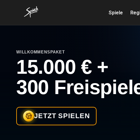
Spiele
Reg
WILLKOMMENSPAKET
15.000 € +
300 Freispiel
JETZT SPIELEN