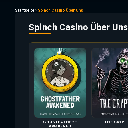
Startseite
Spinch Casino Über Uns
Spinch Casino Über Uns
GHOSTFATHER -
THE CRYPT
AWAKENED