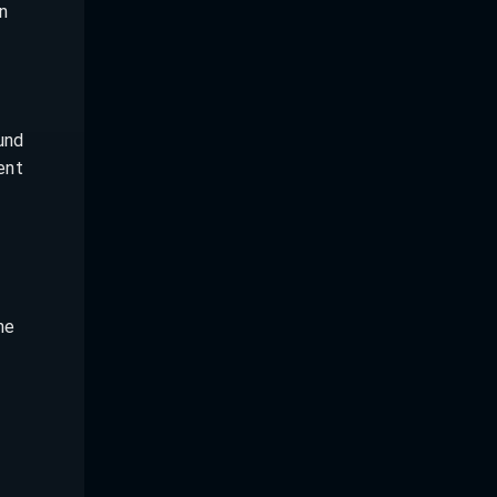
n
und
ent
ne