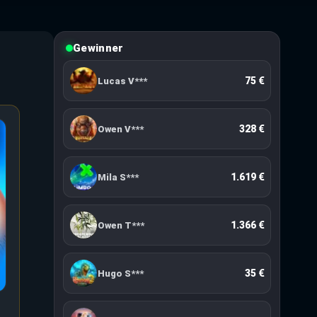
Gewinner
60 €
Chloe T***
75 €
Lucas V***
328 €
Owen V***
1.619 €
Mila S***
1.366 €
Owen T***