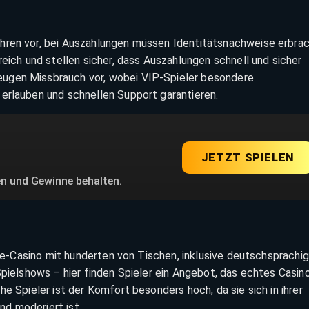
hren vor, bei Auszahlungen müssen Identitätsnachweise erbra
reich und stellen sicher, dass Auszahlungen schnell und sicher
ugen Missbrauch vor, wobei VIP-Spieler besondere
erlauben und schnellen Support garantieren.
JETZT SPIELEN
en und Gewinne behalten.
Live-Casino mit hunderten von Tischen, inklusive deutschsprachi
Spielshows – hier finden Spieler ein Angebot, das echtes Casin
e Spieler ist der Komfort besonders hoch, da sie sich in ihrer
d moderiert ist.