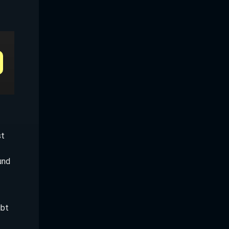
st
und
ibt