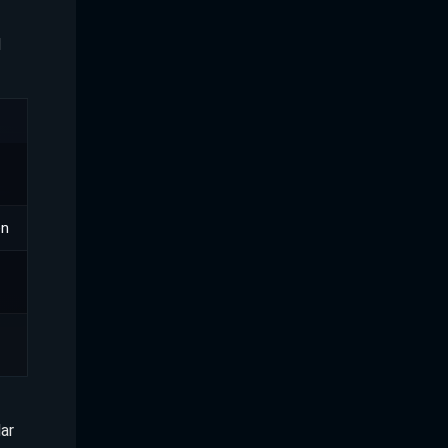
d
en
ar