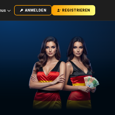
nus
ANMELDEN
REGISTRIEREN