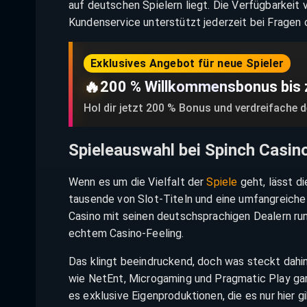
auf deutschen Spielern liegt. Die Verfügbarkeit
Kundenservice unterstützt jederzeit bei Fragen
Exklusives Angebot für neue Spieler
🔥
200 % Willkommensbonus bis 
Hol dir jetzt 200 % Bonus und verdreifache 
Spieleauswahl bei Spinch Casin
Wenn es um die Vielfalt der
Spiele
geht, lässt d
tausende von Slot-Titeln und eine umfangreiche
Casino mit seinen deutschsprachigen Dealern ru
echtem Casino-Feeling.
Das klingt beeindruckend, doch was steckt dahi
wie NetEnt, Microgaming und Pragmatic Play gar
es exklusive Eigenproduktionen, die es nur hier g