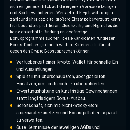
sich ein genauer Blick auf die eigenen Voraussetzungen
und Spielgewohnheiten. Wer viel mit Kryptowährungen
zahlt und eher gezielte, größere Einsätze bevorzugt, kann
hier besonders profitieren. Gleichzeitig sind Highroller, die
keine dauerhafte Bindung an langfristige
Bonusprogramme suchen, ideale Kandidaten für diesen
Bonus. Doch es gibt noch weitere Kriterien, die für oder
gegen den Crypto Boost sprechen können.
Verfügbarkeit einer Krypto-Wallet für schnelle Ein-
und Auszahlungen.
Spielstil mit überschaubaren, aber gezielten
Einsätzen, um Limits nicht zu überschreiten.
Erwartungshaltung an kurzfristige Gewinnchancen
statt langfristigem Bonus-Aufbau.
Bereitschaft, sich mit Nicht-Sticky-Boni
auseinanderzusetzen und Bonusguthaben separat
zu verwalten.
Gute Kenntnisse der jeweiligen AGBs und