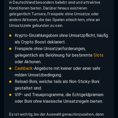
in Deutschland besonders beliebt sind und attraktive
Konditionen bieten. Darüber hinaus existieren
gelegentlich Turniere, Freispiele ohne Umsätze oder
andere Aktionen, die das Spielen erleichtern, ohne an
Umsatzziele gebunden zu sein.
Krypto-Einzahlungsboni ohne Umsatzpflicht, häufig
als Crypto Boost deklariert.
Freispiele ohne Umsatzanforderungen,
gelegentlich als Belohnung für bestimmte
Slots
oder Aktionen.
Cashback
-Angebote mit keiner oder einer sehr
milden Umsatzbedingung.
Reload-Boni, welche teils als Non-Sticky-Boni
gestaltet sind.
VIP- und Treueprogramme, die Echtgeldprämien
oder Boni ohne klassische Umsatzregeln bieten.
Es ist wichtig, bei der Auswahl genau hinzusehen, denn