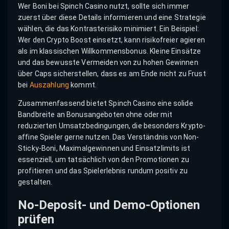
Wer Boni bei Spinch Casino nutzt, sollte sich immer
zuerst über diese Details informieren und eine Strategie
wählen, die das Kontrasterisiko minimiert. Ein Beispiel:
Wer den Crypto Boost einsetzt, kann risikofreier agieren
als im klassischen Willkommensbonus. Kleine Einsätze
und das bewusste Vermeiden von zu hohen Gewinnen
über Caps sicherstellen, dass es am Ende nicht zu Frust
bei
Auszahlung
kommt.
Zusammenfassend bietet Spinch Casino eine solide
Bandbreite an Bonusangeboten ohne oder mit
reduzierten Umsatzbedingungen, die besonders Krypto-
affine Spieler gerne nutzen. Das Verständnis von Non-
Sticky-Boni, Maximalgewinnen und Einsatzlimits ist
essenziell, um tatsächlich von den Promotionen zu
profitieren und das Spielerlebnis rundum positiv zu
gestalten.
No-Deposit- und Demo-Optionen
prüfen