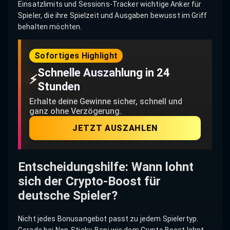
Einsatzlimits und Sessions-Tracker wichtige Anker für
Spieler, die ihre Spielzeit und Ausgaben bewusst im Griff
behalten möchten.
Sofortiges Highlight
Schnelle Auszahlung in 24
⚡
Stunden
Erhalte deine Gewinne sicher, schnell und
ganz ohne Verzögerung.
JETZT AUSZAHLEN
Entscheidungshilfe: Wann lohnt
sich der Crypto-Boost für
deutsche Spieler?
Nicht jedes Bonusangebot passt zu jedem Spielertyp.
Gerade bei Non-Sticky-Boni wie dem Crypto Boost lohnt