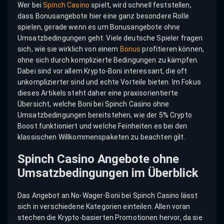
Wer bei
Spinch Casino
spielt, wird schnell feststellen,
dass Bonusangebote hier eine ganz besondere Rolle
spielen, gerade wenn es um Bonusangebote ohne
Umsatzbedingungen geht. Viele deutsche Spieler fragen
sich, wie sie wirklich von einem
Bonus
profitieren können,
ohne sich durch komplizierte Bedingungen zu kämpfen.
Dabei sind vor allem Krypto-Boni interessant, die oft
unkomplizierter sind und echte Vorteile bieten. Im Fokus
dieses Artikels steht daher eine praxisorientierte
Übersicht, welche Boni bei Spinch Casino ohne
Umsatzbedingungen bereitstehen, wie der 5% Crypto
Boost funktioniert und welche Feinheiten es bei den
klassischen Willkommenspaketen zu beachten gilt.
Spinch Casino Angebote ohne
Umsatzbedingungen im Überblick
Das Angebot an No-Wager-Boni bei Spinch Casino lässt
sich in verschiedene Kategorien einteilen. Allen voran
stechen die Krypto-basierten Promotionen hervor, da sie