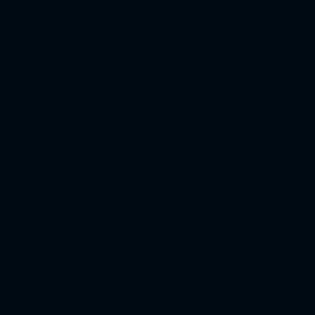
Support