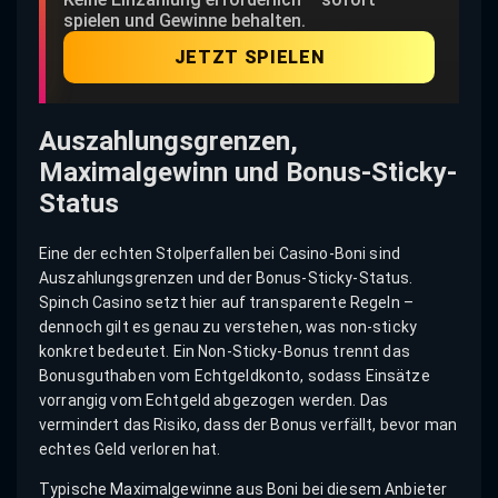
spielen und Gewinne behalten.
JETZT SPIELEN
Auszahlungsgrenzen,
Maximalgewinn und Bonus-Sticky-
Status
Eine der echten Stolperfallen bei Casino-Boni sind
Auszahlungsgrenzen und der Bonus-Sticky-Status.
Spinch Casino setzt hier auf transparente Regeln –
dennoch gilt es genau zu verstehen, was non-sticky
konkret bedeutet. Ein Non-Sticky-Bonus trennt das
Bonusguthaben vom Echtgeldkonto, sodass Einsätze
vorrangig vom Echtgeld abgezogen werden. Das
vermindert das Risiko, dass der Bonus verfällt, bevor man
echtes Geld verloren hat.
Typische Maximalgewinne aus Boni bei diesem Anbieter