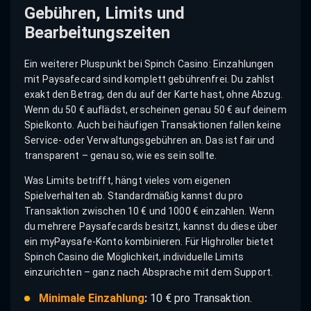
Gebühren, Limits und
Bearbeitungszeiten
Ein weiterer Pluspunkt bei Spinch Casino: Einzahlungen
mit Paysafecard sind komplett gebührenfrei. Du zahlst
exakt den Betrag, den du auf der Karte hast, ohne Abzug.
Wenn du 50 € auflädst, erscheinen genau 50 € auf deinem
Spielkonto. Auch bei häufigen Transaktionen fallen keine
Service- oder Verwaltungsgebühren an. Das ist fair und
transparent – genau so, wie es sein sollte.
Was Limits betrifft, hängt vieles vom eigenen
Spielverhalten ab. Standardmäßig kannst du pro
Transaktion zwischen 10 € und 1000 € einzahlen. Wenn
du mehrere Paysafecards besitzt, kannst du diese über
ein myPaysafe-Konto kombinieren. Für Highroller bietet
Spinch Casino die Möglichkeit, individuelle Limits
einzurichten – ganz nach Absprache mit dem Support.
Minimale Einzahlung
:
10 € pro Transaktion.