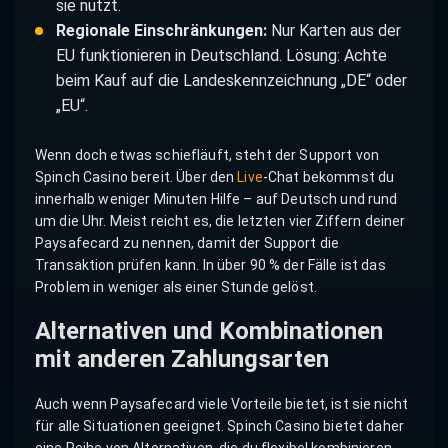
sie nutzt.
Regionale Einschränkungen:
Nur Karten aus der
EU funktionieren in Deutschland. Lösung: Achte
beim Kauf auf die Landeskennzeichnung „DE“ oder
„EU“.
Wenn doch etwas schiefläuft, steht der Support von
Spinch Casino bereit. Über den
Live
-Chat bekommst du
innerhalb weniger Minuten Hilfe – auf Deutsch und rund
um die Uhr. Meist reicht es, die letzten vier Ziffern deiner
Paysafecard zu nennen, damit der Support die
Transaktion prüfen kann. In über 90 % der Fälle ist das
Problem in weniger als einer Stunde gelöst.
Alternativen und Kombinationen
mit anderen Zahlungsarten
Auch wenn Paysafecard viele Vorteile bietet, ist sie nicht
für alle Situationen geeignet. Spinch Casino bietet daher