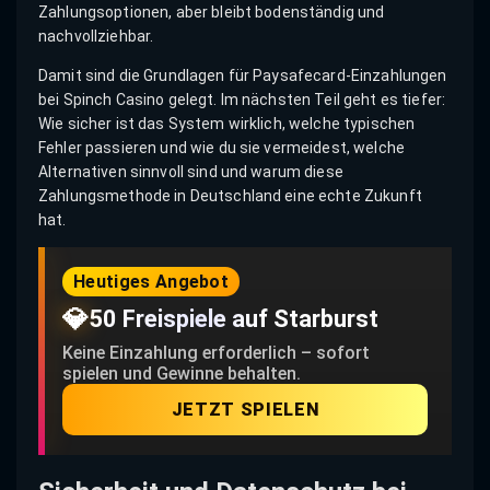
Zahlungsoptionen, aber bleibt bodenständig und
nachvollziehbar.
Damit sind die Grundlagen für Paysafecard-Einzahlungen
bei Spinch Casino gelegt. Im nächsten Teil geht es tiefer:
Wie sicher ist das System wirklich, welche typischen
Fehler passieren und wie du sie vermeidest, welche
Alternativen sinnvoll sind und warum diese
Zahlungsmethode in Deutschland eine echte Zukunft
hat.
Heutiges Angebot
💎
50 Freispiele auf Starburst
Keine Einzahlung erforderlich – sofort
spielen und Gewinne behalten.
JETZT SPIELEN