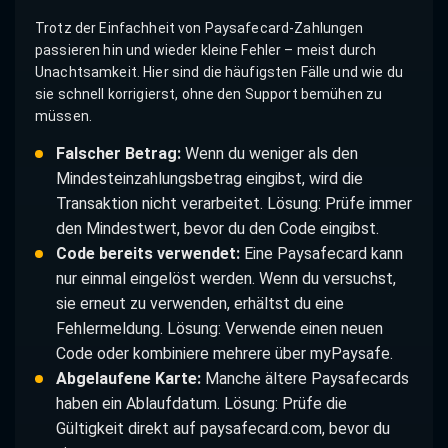
Trotz der Einfachheit von Paysafecard-Zahlungen
passieren hin und wieder kleine Fehler – meist durch
Unachtsamkeit. Hier sind die häufigsten Fälle und wie du
sie schnell korrigierst, ohne den Support bemühen zu
müssen.
Falscher Betrag:
Wenn du weniger als den
Mindesteinzahlungsbetrag eingibst, wird die
Transaktion nicht verarbeitet. Lösung: Prüfe immer
den Mindestwert, bevor du den Code eingibst.
Code bereits verwendet:
Eine Paysafecard kann
nur einmal eingelöst werden. Wenn du versuchst,
sie erneut zu verwenden, erhältst du eine
Fehlermeldung. Lösung: Verwende einen neuen
Code oder kombiniere mehrere über myPaysafe.
Abgelaufene Karte:
Manche ältere Paysafecards
haben ein Ablaufdatum. Lösung: Prüfe die
Gültigkeit direkt auf paysafecard.com, bevor du