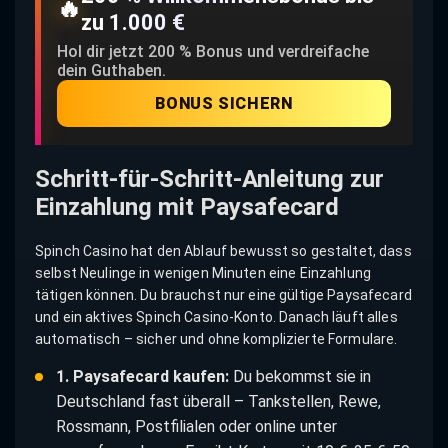
🔥
zu 1.000 €
Hol dir jetzt 200 % Bonus und verdreifache
dein Guthaben.
BONUS SICHERN
Schritt-für-Schritt-Anleitung zur
Einzahlung mit Paysafecard
Spinch Casino hat den Ablauf bewusst so gestaltet, dass
selbst Neulinge in wenigen Minuten eine Einzahlung
tätigen können. Du brauchst nur eine gültige Paysafecard
und ein aktives Spinch Casino-Konto. Danach läuft alles
automatisch – sicher und ohne komplizierte Formulare.
1. Paysafecard kaufen:
Du bekommst sie in
Deutschland fast überall – Tankstellen, Rewe,
Rossmann, Postfilialen oder online unter