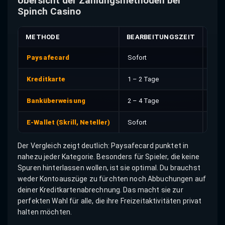
Übersicht der Zahlungsmethoden bei
Spinch Casino
METHODE
BEARBEITUNGSZEIT
GEB
Paysafecard
Sofort
Kein
Kreditkarte
1 – 2 Tage
Mitte
Banküberweisung
2 – 4 Tage
Hoc
E-Wallet (
Skrill
,
Neteller
)
Sofort
Nied
Der Vergleich zeigt deutlich: Paysafecard punktet in
nahezu jeder Kategorie. Besonders für Spieler, die keine
Spuren hinterlassen wollen, ist sie optimal. Du brauchst
weder Kontoauszüge zu fürchten noch Abbuchungen auf
deiner Kreditkartenabrechnung. Das macht sie zur
perfekten Wahl für alle, die ihre Freizeitaktivitäten privat
halten möchten.