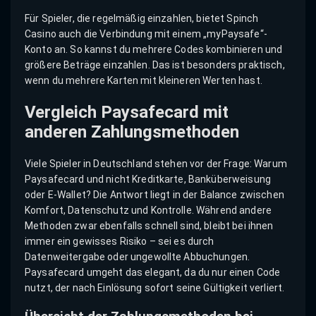
Für Spieler, die regelmäßig einzahlen, bietet Spinch
Casino auch die Verbindung mit einem „myPaysafe“-
Konto an. So kannst du mehrere Codes kombinieren und
größere Beträge einzahlen. Das ist besonders praktisch,
wenn du mehrere Karten mit kleineren Werten hast.
Vergleich Paysafecard mit
anderen Zahlungsmethoden
Viele Spieler in Deutschland stehen vor der Frage: Warum
Paysafecard und nicht Kreditkarte, Banküberweisung
oder E-Wallet? Die Antwort liegt in der Balance zwischen
Komfort, Datenschutz und Kontrolle. Während andere
Methoden zwar ebenfalls schnell sind, bleibt bei ihnen
immer ein gewisses Risiko – sei es durch
Datenweitergabe oder ungewollte Abbuchungen.
Paysafecard umgeht das elegant, da du nur einen Code
nutzt, der nach Einlösung sofort seine Gültigkeit verliert.