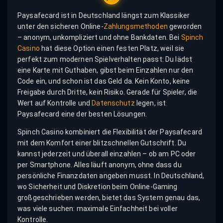
Paysafecard ist in Deutschland längst zum Klassiker
unter den sicheren Online-
Zahlungsmethoden
geworden
– anonym, unkompliziert und ohne Bankdaten. Bei
Spinch
Casino
hat diese Option einen festen Platz, weil sie
perfekt zum modernen Spielverhalten passt: Du lädst
eine Karte mit Guthaben, gibst beim Einzahlen nur den
Code ein, und schon ist das Geld da. Kein Konto, keine
Freigabe durch Dritte, kein Risiko. Gerade für Spieler, die
Wert auf Kontrolle und
Datenschutz
legen, ist
Paysafecard eine der besten Lösungen.
Spinch Casino kombiniert die Flexibilität der Paysafecard
mit dem Komfort einer blitzschnellen Gutschrift. Du
kannst jederzeit und überall einzahlen – ob am PC oder
per Smartphone. Alles läuft anonym, ohne dass du
persönliche Finanzdaten angeben musst. In Deutschland,
wo Sicherheit und Diskretion beim Online-Gaming
großgeschrieben werden, bietet das System genau das,
was viele suchen: maximale Einfachheit bei voller
Kontrolle.