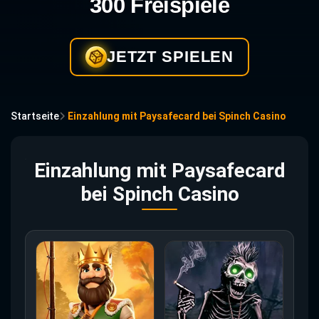
300 Freispiele
JETZT SPIELEN
Startseite
Einzahlung mit Paysafecard bei Spinch Casino
Einzahlung mit Paysafecard
bei Spinch Casino