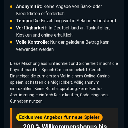
Anonymität:
Keine Angabe von Bank- oder
Kreditdaten erforderlich.
Tempo:
Die Einzahlung wird in Sekunden bestätigt.
Verfügbarkeit:
In Deutschland an Tankstellen,
Kiosken und online erhältlich.
Volle Kontrolle:
Nur der geladene Betrag kann
verwendet werden.
Diese Mischung aus Einfachheit und Sicherheit macht die
Paysafecard bei Spinch Casino so beliebt. Gerade
Einsteiger, die zum ersten Mal in einem Online-Casino
spielen, schätzen die Möglichkeit, völlig anonym
einzuzahlen. Keine Bonitätsprüfung, keine Konto-
Abstimmung – einfach Karte kaufen, Code eingeben,
Guthaben nutzen.
Exklusives Angebot für neue Spieler
200 % Willkommensbonus bis