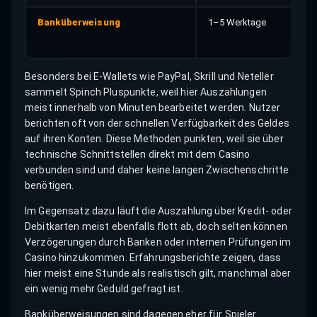
Banküberweisung
1–5 Werktage
Besonders bei E-Wallets wie PayPal, Skrill und Neteller
sammelt Spinch Pluspunkte, weil hier Auszahlungen
meist innerhalb von Minuten bearbeitet werden. Nutzer
berichten oft von der schnellen Verfügbarkeit des Geldes
auf ihren Konten. Diese Methoden punkten, weil sie über
technische Schnittstellen direkt mit dem Casino
verbunden sind und daher keine langen Zwischenschritte
benötigen.
Im Gegensatz dazu läuft die Auszahlung über Kredit- oder
Debitkarten meist ebenfalls flott ab, doch selten können
Verzögerungen durch Banken oder internen Prüfungen im
Casino hinzukommen. Erfahrungsberichte zeigen, dass
hier meist eine Stunde als realistisch gilt, manchmal aber
ein wenig mehr Geduld gefragt ist.
Banküberweisungen sind dagegen eher für Spieler