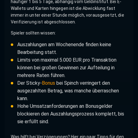
häufiger 1 bis 5 Tage, abhängig vom Geldinstitut. Bei E-
Wallets und Karten hingegen ist die Abwicklung fast
immer in unter einer Stunde möglich, vorausgesetzt, die
Verifizierung ist abgeschlossen.
Spieler sollten wissen:
Auszahlungen am Wochenende finden keine
Bearbeitung statt.
Limits von maximal 5.000 EUR pro Transaktion
können bei großen Gewinnen zur Aufteilung in
mehrere Raten führen.
Der Sticky-
Bonus
bei Spinch verringert den
ausgezahlten Betrag, was manche überraschen
kann.
Hohe Umsatzanforderungen an Bonusgelder
blockieren den Auszahlungsprozess komplett, bis
sie erfüllt sind.
Was hilft bei Verzögerungen? Hier ein paar Tipps für den