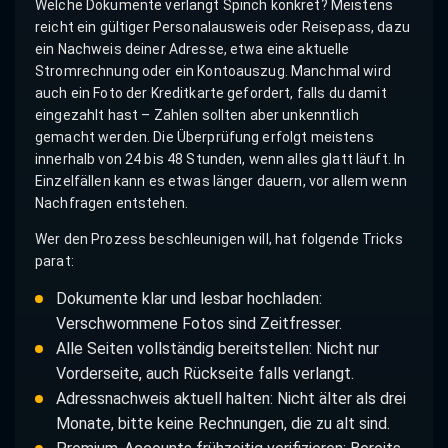
Welche Dokumente verlangt Spinch konkret? Meistens
reicht ein gültiger Personalausweis oder Reisepass, dazu
ein Nachweis deiner Adresse, etwa eine aktuelle
Stromrechnung oder ein Kontoauszug. Manchmal wird
auch ein Foto der Kreditkarte gefordert, falls du damit
eingezahlt hast – Zahlen sollten aber unkenntlich
gemacht werden. Die Überprüfung erfolgt meistens
innerhalb von 24 bis 48 Stunden, wenn alles glatt läuft. In
Einzelfällen kann es etwas länger dauern, vor allem wenn
Nachfragen entstehen.
Wer den Prozess beschleunigen will, hat folgende Tricks
parat:
Dokumente klar und lesbar hochladen:
Verschwommene Fotos sind Zeitfresser.
Alle Seiten vollständig bereitstellen: Nicht nur
Vorderseite, auch Rückseite falls verlangt.
Adressnachweis aktuell halten: Nicht älter als drei
Monate, bitte keine Rechnungen, die zu alt sind.