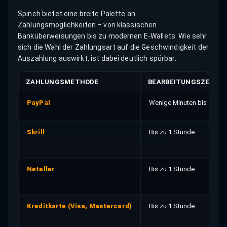
Spinch bietet eine breite Palette an
Zahlungsmöglichkeiten – von klassischen
Banküberweisungen bis zu modernen E-Wallets. Wie sehr
sich die Wahl der Zahlungsart auf die Geschwindigkeit der
Auszahlung auswirkt, ist dabei deutlich spürbar.
ZAHLUNGSMETHODE
BEARBEITUNGSZEIT (
PayPal
Wenige Minuten bis 1 Stu
Skrill
Bis zu 1 Stunde
Neteller
Bis zu 1 Stunde
Kreditkarte (
Visa
,
Mastercard
)
Bis zu 1 Stunde