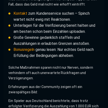
Fall, dass das Geld mal nicht wie erhofft eintrifft:
Kontakt
zum Kundenservice suchen – Spinch
wartet nicht ewig mit Reaktionen.
Unterlagen für die Verifizierung bereit halten und
am besten schon beim Einzahlen uploaden.
Große Gewinne gedanklich staffeln und
Auszahlungen in erlaubten Grenzen anstoßen.
Bonusregeln
genau lesen: Nur echtes Geld nach
Erfüllung der Bedingungen abheben.
Solche Maßnahmen sparen nicht nur Nerven, sondern
verhindern oft auch unerwartete Rückfragen und
Verzögerungen.
Erfahrungen aus der Community zeigen oft ein
zwiespältiges Bild:
Ein Spieler aus Deutschland berichtete, dass trotz
erfolgter Verifizierung die Auszahlung von 1.000 EUR sich