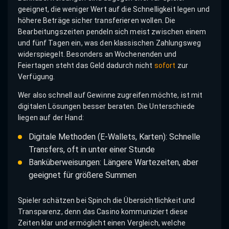
geeignet, die weniger Wert auf die Schnelligkeit legen und
höhere Beträge sicher transferieren wollen. Die
Bearbeitungszeiten pendeln sich meist zwischen einem
und fünf Tagen ein, was den klassischen Zahlungsweg
widerspiegelt. Besonders an Wochenenden und
Feiertagen steht das Geld dadurch nicht
sofort
zur
Verfügung.
Wer also schnell auf Gewinne zugreifen möchte, ist mit
digitalen Lösungen besser beraten. Die Unterschiede
liegen auf der Hand:
Digitale Methoden (E-Wallets, Karten): Schnelle
Transfers, oft in unter einer Stunde
Banküberweisungen: Längere Wartezeiten, aber
geeignet für größere Summen
Spieler schätzen bei Spinch die Übersichtlichkeit und
Transparenz, denn das Casino kommuniziert diese
Zeiten klar und ermöglicht einen Vergleich, welche